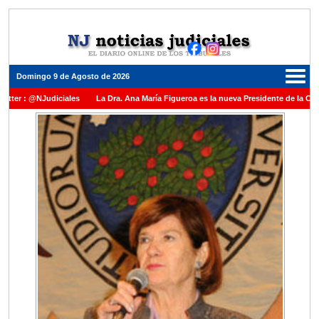
Domingo 9 de Agosto de 2026
NJudiciales
La Dra. Ana María Figueroa es la nueva Presidente de la Cámara Feder
edalla al Dr. Raul Zaffaroni en reconocimiento por su paso por el Alto Tribunal de l
nte en la Corte Suprema de Justicia de la Nación
La denuncia por presunto encub
afecas