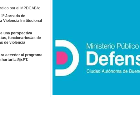
undido por el MPDCABA:
a 1ª Jornada de
 Violencia Institucional
sde una perspectiva
stas, funcionarios/as de
s de violencia
ara acceder al programa
horturl.at/ijxPT.