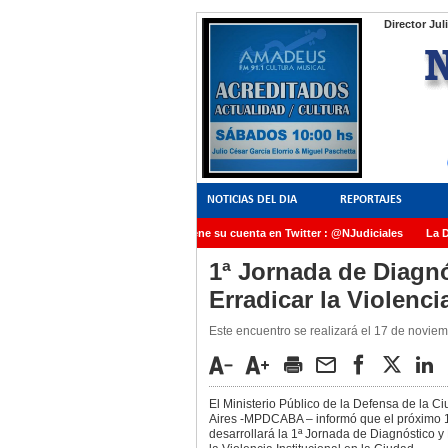
Director Jul
NOTICIAS DEL DIA
REPORTAJES
NoticiasJudiciales.INFO tiene su cuenta en Twitter : @NJudiciales
La Dra
AMIA quedó radicada ante el Juez Daniel Rafecas
1ª Jornada de Diagnó
Erradicar la Violenci
Este encuentro se realizará el 17 de novie
El Ministerio Público de la Defensa de la
Aires -MPDCABA – informó que el próximo 
desarrollará la 1ª Jornada de Diagnóstico y 