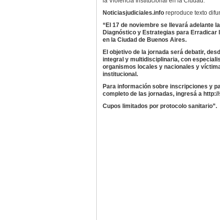
la Violencia Institucional en la Ciudad.
Noticiasjudiciales.info
reproduce texto dif
“El 17 de noviembre se llevará adelante l
Diagnóstico y Estrategias para Erradicar la
en la Ciudad de Buenos Aires.
El objetivo de la jornada será debatir, de
integral y multidisciplinaria, con especiali
organismos locales y nacionales y víctima
institucional.
Para información sobre inscripciones y p
completo de las jornadas, ingresá a http://s
Cupos limitados por protocolo sanitario”.