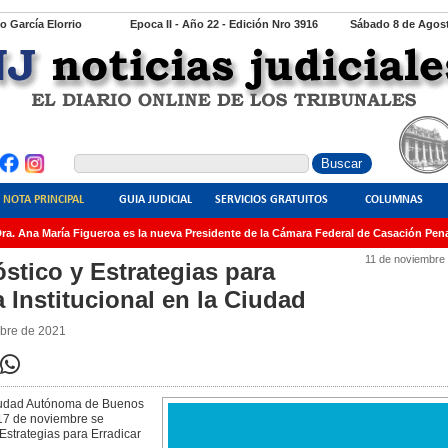
io García Elorrio
Epoca II - Año 22 - Edición Nro 3916
Sábado 8 de Agost
NOTA PRINCIPAL
GUIA JUDICIAL
SERVICIOS GRATUITOS
COLUMNAS
. Ana María Figueroa es la nueva Presidente de la Cámara Federal de Casación Penal
11 de noviembre
stico y Estrategias para
a Institucional en la Ciudad
mbre de 2021
 Ciudad Autónoma de Buenos
17 de noviembre se
Estrategias para Erradicar