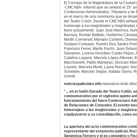
El Consejo de la Magistratura de la Ciuda
-CMCABA- informó que se celebró el 25° ani
Contencioso Administrativo, Tributario y d
en el marco de una ceremonia que se desar
del Teatro Colón. Desde el CMCABA señalar
homenaje a los magistrados y magistradas
fuero actualmente: Juan José Albornoz, Aure
Barraza, Román Battiato, Guillermo Cánepa,
Martín Converset, Mariano Cordeiro, Damian 
Gustavo Corbalan, Ramiro Dos Santos Freir
Francisco Ferrer, Martín Furchi, Juan Octa
Giavarino, Lorena González Castro Feijoo, 
Catalina Legarre, Marcelo López Alfonsín, 
Macchiavelli, Pablo Mántaras, Gonzalo Marc
Lourido, Marcela Monti, Laura Perugini, No
Scheibler, Marcelo Segón, Natalia Tanno, R
Urresti.
noticiasjudiciales.info
reproduce texto dif
"... en el Salón Dorado del Teatro Colón, se
conmemorativo por el vigésimo quinto ani
funcionamiento del fuero Contencioso Admi
de Relaciones de Consumo. El evento tuv
homenajear a las magistradas y magistrad
coadyuvaron a su consolidación, como así
La apertura del acto conmemorativo contó 
representante del estamento judicial, Roc
Genoveva Ferrero y el ex consejero y Fisc