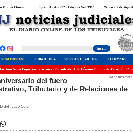
io García Elorrio
Epoca II - Año 22 - Edición Nro 3916
Viernes 7 de Agos
NOTA PRINCIPAL
GUIA JUDICIAL
SERVICIOS GRATUITOS
COLUMNAS
. Ana María Figueroa es la nueva Presidente de la Cámara Federal de Casación Penal
03 de diciembre
niversario del fuero
rativo, Tributario y de Relaciones de
o del Teatro Colón