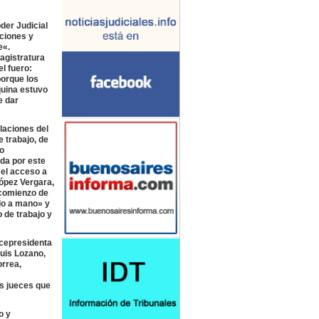
der Judicial
aciones y
e«.
agistratura
l fuero:
porque los
quina estuvo
e dar
laciones del
 trabajo, de
o
da por este
 el acceso a
López Vergara,
 comienzo de
do a mano» y
 de trabajo y
icepresidenta
Luis Lozano,
orrea,
os jueces que
o y