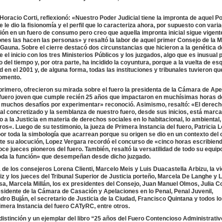
 Horacio Corti, reflexionó: «Nuestro Poder Judicial tiene la impronta de aquel Po
le dio la fisionomía y el perfil que lo caracteriza ahora, por supuesto con vari
ón en un fuero de consumo pero creo que aquella impronta inicial sigue vigent
ones las hacen las personas» y resaltó la labor de aquel primer Consejo de la M
auna. Sobre el cierre destacó dos circunstancias que hicieron a la genética de
el inicio con los tres Ministerios Públicos y los juzgados, algo que es inusual 
 del tiempo y, por otra parte, ha incidido la coyuntura, porque a la vuelta de es
d en el 2001 y, de alguna forma, todas las instituciones y tribunales tuvieron qu
momento.
primero, ofrecieron su mirada sobre el fuero la presidenta de la Cámara de Ape
fuero joven que cumple recién 25 años que impactaron en muchísimas horas de
ne muchos desafíos por experimentar» reconoció. Asimismo, resaltó: «El derech
al concretizado y la semblanza de nuestro fuero, desde sus inicios, está marca
a la Justicia en materia de derechos sociales en lo habitacional, lo ambiental,
ros«. Luego de su testimonio, la jueza de Primera Instancia del fuero, Patricia 
or toda la simbología que acarrean porque su origen se dio en un contexto del
nte su alocución, Lopez Vergara recordó el concurso de «cinco horas escribien
oce jueces pioneros del fuero. También, resaltó la versatilidad de todo su equipo
toda la función» que desempeñan desde dicho juzgado.
 de los consejeros Lorena Clienti, Marcelo Meis y Luis Duacastella Arbizu, la v
uiz y los jueces del Tribunal Superior de Justicia porteño, Marcela De Langhe y 
ensa, Marcela Millán, los ex presidentes del Consejo, Juan Manuel Olmos, Julia C
esidente de la Cámara de Casación y Apelaciones en lo Penal, Penal Juvenil,
dro Buján, el secretario de Justicia de la Ciudad, Francisco Quintana y todos l
imera Instancia del fuero CATyRC, entre otros.
a distinción y un ejemplar del libro “25 años del Fuero Contencioso Administrativ