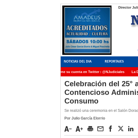
Director Jul
NOTICIAS DEL DIA
REPORTAJES
NoticiasJudiciales.INFO tiene su cuenta en Twitter : @NJudiciales
La Dra
AMIA quedó radicada ante el Juez Daniel Rafecas
Celebración del 25° a
Contencioso Administ
Consumo
Se realizó una ceremonia en el Salón Dorad
Por Julio García Elorrio