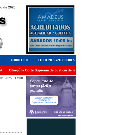
to de 2026
CORREO DE
EDICIONES ANTERIORES
Otorgó la Corte Suprema de Justicia de la Nación una medalla al Dr. Raul Zaffaron
LECTORES
 de 2025
|
17:00