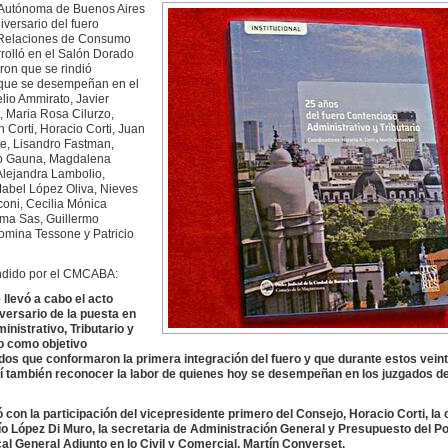
d Autónoma de Buenos Aires
versario del fuero
e Relaciones de Consumo
rolló en el Salón Dorado
on que se rindió
 que se desempeñan en el
lio Ammirato, Javier
 Maria Rosa Cilurzo,
Corti, Horacio Corti, Juan
e, Lisandro Fastman,
vio Gauna, Magdalena
Alejandra Lambolio,
Mabel López Oliva, Nieves
oni, Cecilia Mónica
rma Sas, Guillermo
omina Tessone y Patricio
undido por el CMCABA:
 llevó a cabo el acto
versario de la puesta en
nistrativo, Tributario y
o como objetivo
os que conformaron la primera integración del fuero y que durante estos veint
 también reconocer la labor de quienes hoy se desempeñan en los juzgados del
con la participación del vicepresidente primero del Consejo, Horacio Corti, la
ío López Di Muro, la secretaria de Administración General y Presupuesto del Po
al General Adjunto en lo Civil y Comercial, Martín Converset.