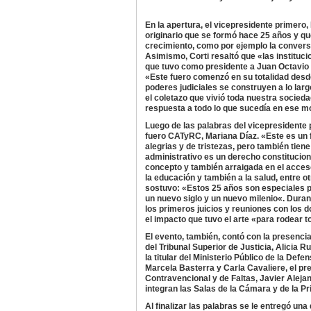
En la apertura, el vicepresidente primero,
originario que se formó hace 25 años y que 
crecimiento, como por ejemplo la conversi
Asimismo, Corti resaltó que «las instituci
que tuvo como presidente a Juan Octavio G
«Este fuero comenzó en su totalidad desde 
poderes judiciales se construyen a lo largo
el coletazo que vivió toda nuestra socieda
respuesta a todo lo que sucedía en ese 
Luego de las palabras del vicepresidente 
fuero CATyRC, Mariana Díaz. «Este es un 
alegrias y de tristezas, pero también tie
administrativo es un derecho constitucion
concepto y también arraigada en el acceso 
la educación y también a la salud, entre ot
sostuvo: «Estos 25 años son especiales p
un nuevo siglo y un nuevo milenio«. Dura
los primeros juicios y reuniones con los d
el impacto que tuvo el arte «para rodear 
El evento, también, contó con la presencia
del Tribunal Superior de Justicia, Alicia R
la titular del Ministerio Público de la Def
Marcela Basterra y Carla Cavaliere, el pr
Contravencional y de Faltas, Javier Alejan
integran las Salas de la Cámara y de la Pr
Al finalizar las palabras se le entregó un