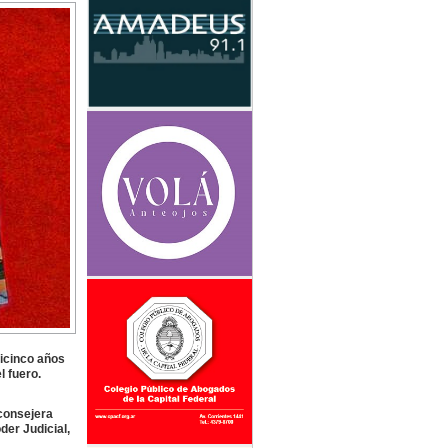
icinco años
 fuero.
 consejera
der Judicial,