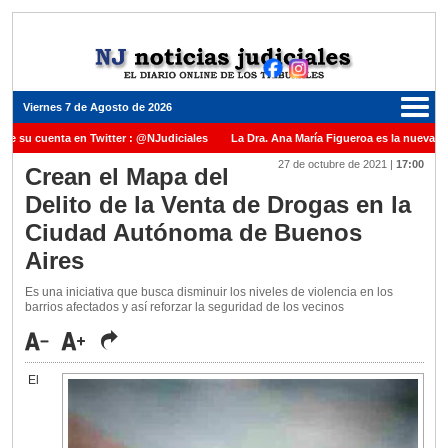
Viernes 7 de Agosto de 2026
ne su cuenta en Twitter : @NJudiciales
La Dra. Ana María Figueroa es la nueva Pr
27 de octubre de 2021
|
17:00
Justicia de la Nación una medalla al Dr. Raul Zaffaroni en reconocimiento por su paso
Crean el Mapa del
Delito de la Venta de Drogas en la
uel Carles para cubrir vacante en la Corte Suprema de Justicia de la Nación
La d
Ciudad Autónoma de Buenos
cada ante el Juez Daniel Rafecas
Aires
Es una iniciativa que busca disminuir los niveles de violencia en los
barrios afectados y así reforzar la seguridad de los vecinos
El