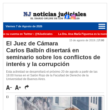
Viernes 7 de Agosto de 2026
ene su cuenta en Twitter : @NJudiciales
La Dra. Ana María Figueroa es la nueva P
15 de agosto de 2019
|
17:00
 Justicia de la Nación una medalla al Dr. Raul Zaffaroni en reconocimiento por su pa
El Juez de Cámara
Carlos Balbín disertará en
nuel Carles para cubrir vacante en la Corte Suprema de Justicia de la Nación
La 
seminario sobre los conflictos de
dicada ante el Juez Daniel Rafecas
interés y la corrupción
Esta actividad se desarrollará el próximo 20 de agosto a partir de las
18:00 horas en el Salón Rojo de la Facultad de Derecho de la
Universidad de Buenos Aires.
El