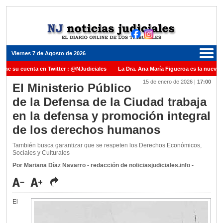
Viernes 7 de Agosto de 2026
ene su cuenta en Twitter : @NJudiciales
La Dra. Ana María Figueroa es la nueva P
15 de enero de 2026
|
17:00
 Justicia de la Nación una medalla al Dr. Raul Zaffaroni en reconocimiento por su pa
El Ministerio Público
de la Defensa de la Ciudad trabaja
nuel Carles para cubrir vacante en la Corte Suprema de Justicia de la Nación
La 
en la defensa y promoción integral
dicada ante el Juez Daniel Rafecas
de los derechos humanos
También busca garantizar que se respeten los Derechos Económicos,
Sociales y Culturales
Por Mariana Díaz Navarro - redacción de noticiasjudiciales.info -
El