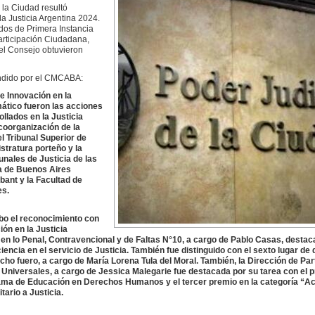
la Ciudad resultó
a Justicia Argentina 2024.
os de Primera Instancia
articipación Ciudadana,
el Consejo obtuvieron
undido por el CMCABA:
de Innovación en la
mático fueron las acciones
ollados en la Justicia
coorganización de la
l Tribunal Superior de
stratura porteño y la
unales de Justicia de las
a de Buenos Aires
obant y la Facultad de
es.
abo el reconocimiento con
ón en la Justicia
 en lo Penal, Contravencional y de Faltas N°10, a cargo de Pablo Casas, destac
encia en el servicio de Justicia. También fue distinguido con el sexto lugar de
cho fuero, a cargo de María Lorena Tula del Moral. También, la Dirección de Par
Universales, a cargo de Jessica Malegarie fue destacada por su tarea con el 
rama de Educación en Derechos Humanos y el tercer premio en la categoría “A
ario a Justicia.