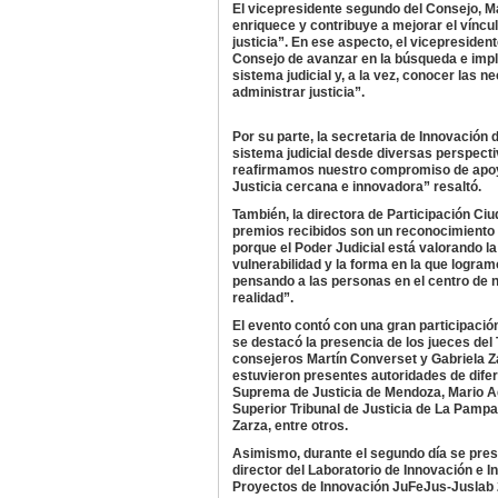
El vicepresidente segundo del Consejo, Ma
enriquece y contribuye a mejorar el víncul
justicia”. En ese aspecto, el vicepreside
Consejo de avanzar en la búsqueda e impl
sistema judicial y, a la vez, conocer las n
administrar justicia”.
Por su parte, la secretaria de Innovación 
sistema judicial desde diversas perspecti
reafirmamos nuestro compromiso de apoya
Justicia cercana e innovadora” resaltó.
También, la directora de Participación Ci
premios recibidos son un reconocimiento a
porque el Poder Judicial está valorando la
vulnerabilidad y la forma en la que logra
pensando a las personas en el centro de n
realidad”.
El evento contó con una gran participación
se destacó la presencia de los jueces del
consejeros Martín Converset y Gabriela Za
estuvieron presentes autoridades de difer
Suprema de Justicia de Mendoza, Mario Adar
Superior Tribunal de Justicia de La Pampa,
Zarza, entre otros.
Asimismo, durante el segundo día se presen
director del Laboratorio de Innovación e I
Proyectos de Innovación JuFeJus-Juslab 