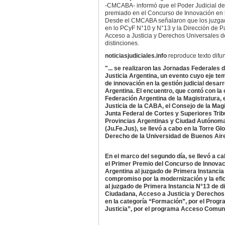
-CMCABA- informó que el Poder Judicial de 
premiado en el Concurso de Innovación en l
Desde el CMCABA señalaron que los juzgad
en lo PCyF N°10 y N°13 y la Dirección de P
Acceso a Justicia y Derechos Universales d
distinciones.
noticiasjudiciales.info
reproduce texto dif
"... se realizaron las Jornadas Federales 
Justicia Argentina, un evento cuyo eje te
de innovación en la gestión judicial desarr
Argentina. El encuentro, que contó con la 
Federación Argentina de la Magistratura, e
Justicia de la CABA, el Consejo de la Magi
Junta Federal de Cortes y Superiores Trib
Provincias Argentinas y Ciudad Autónom
(Ju.Fe.Jus), se llevó a cabo en la Torre Gl
Derecho de la Universidad de Buenos Air
En el marco del segundo día, se llevó a c
el Primer Premio del Concurso de Innovaci
Argentina al juzgado de Primera Instancia
compromiso por la modernización y la efici
al juzgado de Primera Instancia N°13 de di
Ciudadana, Acceso a Justicia y Derechos 
en la categoría “Formación”, por el Prog
Justicia”, por el programa Acceso Comunit