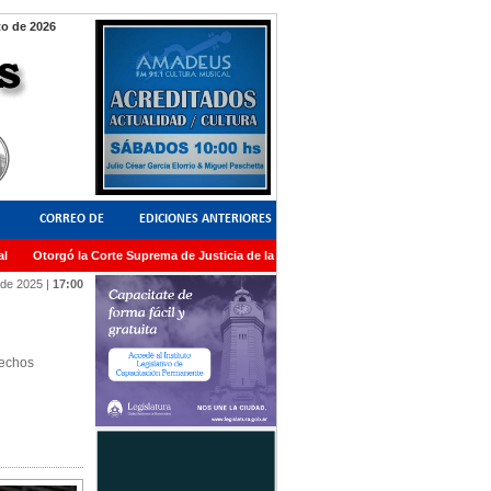
to de 2026
CORREO DE
EDICIONES ANTERIORES
Otorgó la Corte Suprema de Justicia de la Nación una medalla al Dr. Raul Zaffaron
LECTORES
 de 2025
|
17:00
rechos