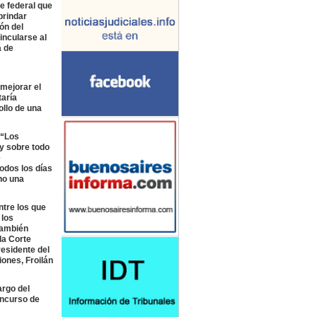
e federal que
brindar
ón del
ncularse al
a de
 mejorar el
taría
llo de una
 “Los
y sobre todo
e
odos los días
no una
ntre los que
 los
también
la Corte
residente del
iones, Froilán
argo del
oncurso de