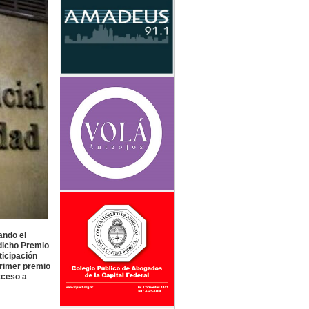
ando el
 dicho Premio
ticipación
primer premio
cceso a