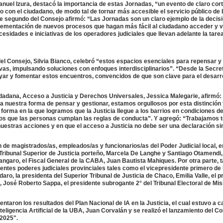
nuel Izura, destacó la importancia de estas Jornadas, “un evento de claro cort
o con el ciudadano, de modo tal de tornar más accesible el servicio público de 
nte segundo del Consejo afirmó: “Las Jornadas son un claro ejemplo de la decisi
ementación de nuevos procesos que hagan más fácil al ciudadano acceder y vi
ecesidades e iniciativas de los operadores judiciales que llevan adelante la tare
del Consejo, Silvia Bianco, celebró “estos espacios esenciales para repensar y
vas, impulsando soluciones con enfoques interdisciplinarios”. “Desde la Secre
r y fomentar estos encuentros, convencidos de que son clave para el desarro
udadana, Acceso a Justicia y Derechos Universales, Jessica Malegarie, afirmó:
 nuestra forma de pensar y gestionar, estamos orgullosos por esta distinción 
 forma en la que logramos que la Justicia llegue a los barrios en condiciones d
mos que las personas cumplan las reglas de conducta”. Y agregó: “Trabajamos t
uestras acciones y en que el acceso a Justicia no debe ser una declaración si
 de magistrados/as, empleados/as y funcionarios/as del Poder Judicial local, e
 Tribunal Superior de Justicia porteño, Marcela De Langhe y Santiago Otamendi,
ngaro, el Fiscal General de la CABA, Juan Bautista Mahiques. Por otra parte, 
entes poderes judiciales provinciales tales como el vicepresidente primero de 
o, la presidenta del Superior Tribunal de Justicia de Chaco, Emilia Valle, el p
 José Roberto Sappa, el presidente subrogante 2° del Tribunal Electoral de Mis
taron los resultados del Plan Nacional de IA en la Justicia, el cual estuvo a c
nteligencia Artificial de la UBA, Juan Corvalán y se realizó el lanzamiento del C
2025".