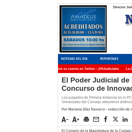
Director Jul
NOTICIAS DEL DIA
REPORTAJES
NoticiasJudiciales.INFO tiene su cuenta en Twitter : @NJudiciales
La Dra
AMIA quedó radicada ante el Juez Daniel Rafecas
El Poder Judicial de
Concurso de Innovaci
Los juzgados de Primera Instancia en lo PC
Universales del Consejo obtuvieron distinc
Por Mariana Díaz Navarro - redacción de no
El Consejo de la Magistratura de la Ciuda