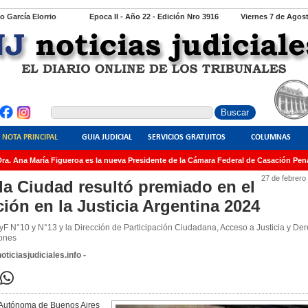
io García Elorrio
Epoca II - Año 22 - Edición Nro 3916
Viernes 7 de Agos
NOTA PRINCIPAL
GUIA JUDICIAL
SERVICIOS GRATUITOS
COLUMNAS
. Ana María Figueroa es la nueva Presidente de la Cámara Federal de Casación Penal
27 de febrero
 la Ciudad resultó premiado en el
ón en la Justicia Argentina 2024
yF N°10 y N°13 y la Dirección de Participación Ciudadana, Acceso a Justicia y De
iones
ticiasjudiciales.info -
d Autónoma de Buenos Aires