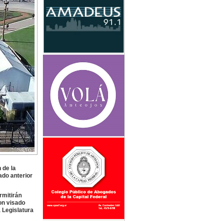
 de la
ado anterior
rmitirán
on visado
a Legislatura