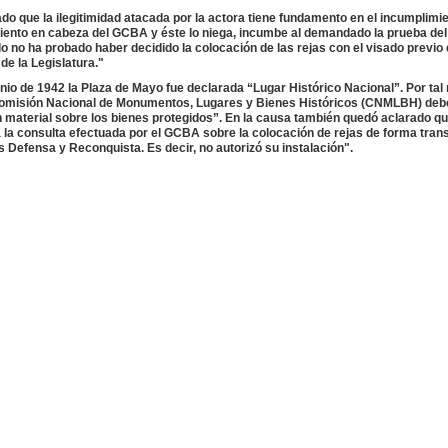
ado que la ilegitimidad atacada por la actora tiene fundamento en el incumplimi
ento en cabeza del GCBA y éste lo niega, incumbe al demandado la prueba del
no ha probado haber decidido la colocación de las rejas con el visado previo
de la Legislatura."
nio de 1942 la Plaza de Mayo fue declarada “Lugar Histórico Nacional”. Por tal 
Comisión Nacional de Monumentos, Lugares y Bienes Históricos (CNMLBH) deb
 material sobre los bienes protegidos”. En la causa también quedó aclarado qu
la consulta efectuada por el GCBA sobre la colocación de rejas de forma trans
es Defensa y Reconquista. Es decir, no autorizó su instalación".