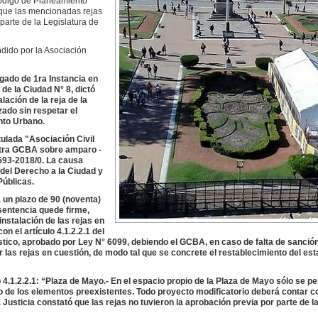
l Código de Planeamiento
que las mencionadas rejas
parte de la Legislatura de
ndido por la Asociación
gado de 1ra Instancia en
de la Ciudad N° 8, dictó
ación de la reja de la
zado sin respetar el
nto Urbano.
tulada "Asociación Civil
ntra GCBA sobre amparo -
593-2018/0. La causa
 del Derecho a la Ciudad y
Públicas.
 un plazo de 90 (noventa)
 sentencia quede firme,
instalación de las rejas en
n el artículo 4.1.2.2.1 del
ico, aprobado por Ley N° 6099, debiendo el GCBA, en caso de falta de sanción
ar las rejas en cuestión, de modo tal que se concrete el restablecimiento del est
o 4.1.2.2.1: “Plaza de Mayo.- En el espacio propio de la Plaza de Mayo sólo se pe
 de los elementos preexistentes. Todo proyecto modificatorio deberá contar c
 Justicia constató que las rejas no tuvieron la aprobación previa por parte de l