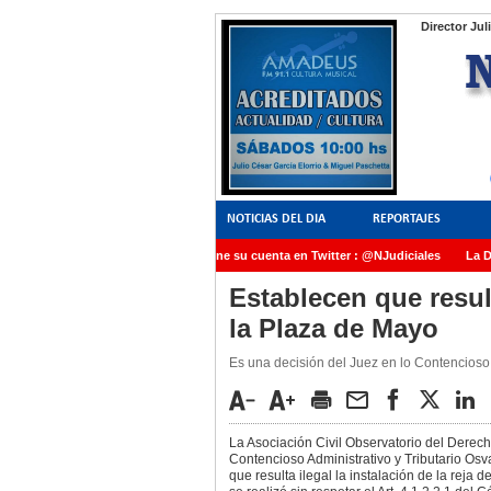
Director Jul
NOTICIAS DEL DIA
REPORTAJES
NoticiasJudiciales.INFO tiene su cuenta en Twitter : @NJudiciales
La Dra
AMIA quedó radicada ante el Juez Daniel Rafecas
Establecen que result
la Plaza de Mayo
Es una decisión del Juez en lo Contencioso 
La Asociación Civil Observatorio del Derech
Contencioso Administrativo y Tributario Os
que resulta ilegal la instalación de la reja