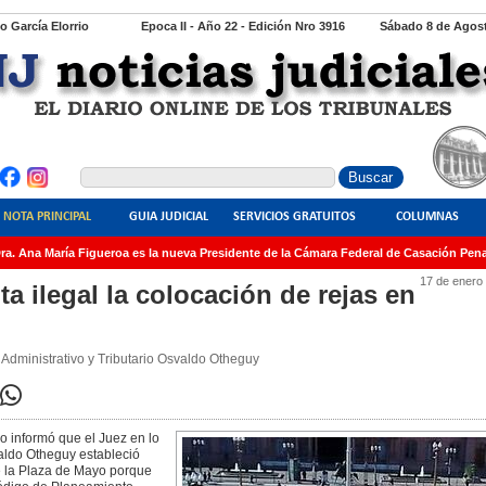
io García Elorrio
Epoca II - Año 22 - Edición Nro 3916
Sábado 8 de Agost
NOTA PRINCIPAL
GUIA JUDICIAL
SERVICIOS GRATUITOS
COLUMNAS
. Ana María Figueroa es la nueva Presidente de la Cámara Federal de Casación Penal
17 de enero
a ilegal la colocación de rejas en
Administrativo y Tributario Osvaldo Otheguy
o informó que el Juez en lo
valdo Otheguy estableció
 de la Plaza de Mayo porque