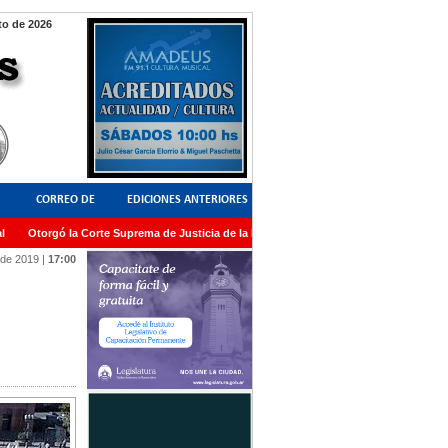
o de 2026
CORREO DE
EDICIONES ANTERIORES
Otorgó la Corte Suprema de Justicia de la Nación una medalla al Dr. Raul Zaffaron
LECTORES
 de 2019
|
17:00