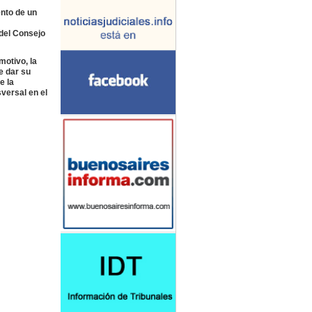
ento de un
 del Consejo
motivo, la
e dar su
e la
versal en el