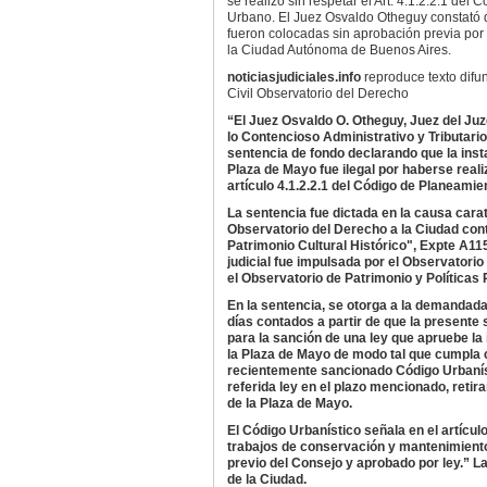
se realizó sin respetar el Art. 4.1.2.2.1 de
Urbano. El Juez Osvaldo Otheguy constató 
fueron colocadas sin aprobación previa por 
la Ciudad Autónoma de Buenos Aires.
noticiasjudiciales.info
reproduce texto difu
Civil Observatorio del Derecho
“El Juez Osvaldo O. Otheguy, Juez del Juz
lo Contencioso Administrativo y Tributario 
sentencia de fondo declarando que la instal
Plaza de Mayo fue ilegal por haberse reali
artículo 4.1.2.2.1 del Código de Planeamie
La sentencia fue dictada en la causa cara
Observatorio del Derecho a la Ciudad co
Patrimonio Cultural Histórico", Expte A11
judicial fue impulsada por el Observatorio
el Observatorio de Patrimonio y Políticas 
En la sentencia, se otorga a la demandada
días contados a partir de que la presente
para la sanción de una ley que apruebe la 
la Plaza de Mayo de modo tal que cumpla co
recientemente sancionado Código Urbaníst
referida ley en el plazo mencionado, retir
de la Plaza de Mayo.
El Código Urbanístico señala en el artícul
trabajos de conservación y mantenimiento
previo del Consejo y aprobado por ley.” La
de la Ciudad.