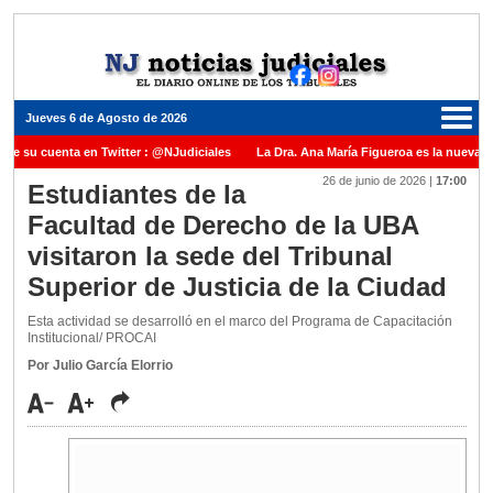
Jueves 6 de Agosto de 2026
ene su cuenta en Twitter : @NJudiciales
La Dra. Ana María Figueroa es la nueva Pr
26 de junio de 2026
|
17:00
Justicia de la Nación una medalla al Dr. Raul Zaffaroni en reconocimiento por su pas
Estudiantes de la
Facultad de Derecho de la UBA
nuel Carles para cubrir vacante en la Corte Suprema de Justicia de la Nación
La d
visitaron la sede del Tribunal
icada ante el Juez Daniel Rafecas
Superior de Justicia de la Ciudad
Esta actividad se desarrolló en el marco del Programa de Capacitación
Institucional/ PROCAI
Por Julio García Elorrio