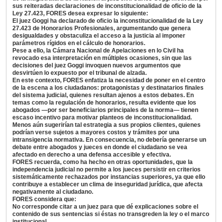
sus reiteradas declaraciones de inconstitucionalidad de oficio de la
Ley 27.423, FORES desea expresar lo siguiente:
El juez Goggi ha declarado de oficio la inconstitucionalidad de la Ley
27.423 de Honorarios Profesionales, argumentando que genera
desigualdades y obstaculiza el acceso a la justicia al imponer
parámetros rígidos en el cálculo de honorarios.
Pese a ello, la Cámara Nacional de Apelaciones en lo Civil ha
revocado esa interpretación en múltiples ocasiones, sin que las
decisiones del juez Goggi invoquen nuevos argumentos que
desvirtúen lo expuesto por el tribunal de alzada.
En este contexto, FORES enfatiza la necesidad de poner en el centro
de la escena a los ciudadanos: protagonistas y destinatarios finales
del sistema judicial, quienes resultan ajenos a estos debates. En
temas como la regulación de honorarios, resulta evidente que los
abogados —por ser beneficiarios principales de la norma— tienen
escaso incentivo para motivar planteos de inconstitucionalidad.
Menos aún sugerirían tal estrategia a sus propios clientes, quienes
podrían verse sujetos a mayores costos y trámites por una
intransigencia normativa. En consecuencia, no debería generarse un
debate entre abogados y jueces en donde el ciudadano se vea
afectado en derecho a una defensa accesible y efectiva.
FORES recuerda, como ha hecho en otras oportunidades, que la
independencia judicial no permite a los jueces persistir en criterios
sistemáticamente rechazados por instancias superiores, ya que ello
contribuye a establecer un clima de inseguridad jurídica, que afecta
negativamente al ciudadano.
FORES considera que:
No corresponde citar a un juez para que dé explicaciones sobre el
contenido de sus sentencias si éstas no transgreden la ley o el marco
institucional.