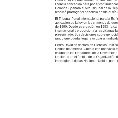
Litem en el Tribunal Penal Criminal Internaci
licencia concedida para poder continuar con
Holanda - y ahora el Alto Tribunal de la Re
resolvió prorrogar el beneficio desde el dí
El Tribunal Penal Internacional para la Ex 
aplicación de la ley en los crímenes de guer
de 1990. Desde su creación en 1993 ha camb
internacional y proporciona a las víctimas 
presenciado. Sus decisiones sobre genocidi
rango que pueda llegar a ocupar un individu
Pedro David se doctoró en Ciencias Polític
Unidos de América. Cuenta con una vasta tra
es uno de los fundadores de la Universida
funciones en el ámbito de la Organización d
Interregional de las Naciones Unidas para In