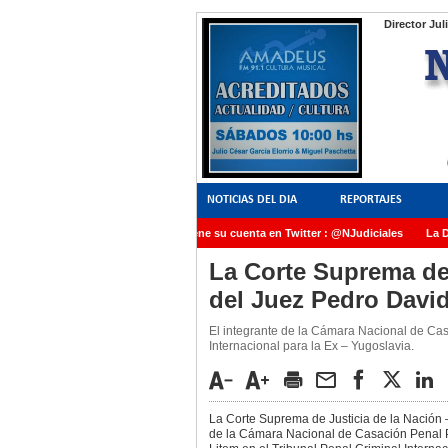
Director Jul
NOTICIAS DEL DIA
REPORTAJES
NoticiasJudiciales.INFO tiene su cuenta en Twitter : @NJudiciales
La Dra
AMIA quedó radicada ante el Juez Daniel Rafecas
La Corte Suprema de 
del Juez Pedro Davi
El integrante de la Cámara Nacional de Ca
Internacional para la Ex – Yugoslavia.
La Corte Suprema de Justicia de la Nación –
de la Cámara Nacional de Casación Penal 