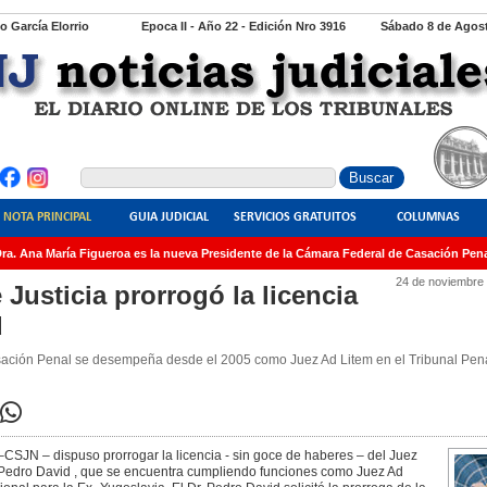
io García Elorrio
Epoca II - Año 22 - Edición Nro 3916
Sábado 8 de Agost
NOTA PRINCIPAL
GUIA JUDICIAL
SERVICIOS GRATUITOS
COLUMNAS
. Ana María Figueroa es la nueva Presidente de la Cámara Federal de Casación Penal
24 de noviembre
Justicia prorrogó la licencia
d
sación Penal se desempeña desde el 2005 como Juez Ad Litem en el Tribunal Pena
CSJN – dispuso prorrogar la licencia - sin goce de haberes – del Juez
Pedro David , que se encuentra cumpliendo funciones como Juez Ad