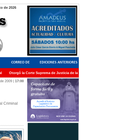
o de 2026
CORREO DE
EDICIONES ANTERIORES
Otorgó la Corte Suprema de Justicia de la Nación una medalla al Dr. Raul Zaffaron
LECTORES
 de 2009
|
17:00
l Criminal