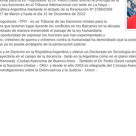
onal para la Ex -Yugoslavia. El Dr. Pedro David solicitó la prorroga de la
 sus funciones en el Tribunal Internacional con sede en La Haya –
pública Argentina mediante el dictado de la Resolución Nº 3786/2009
a 27 de Marzo y hasta el día 31 de Diciembre de 2010.
-Yugoslavia –TPIY - es un Tribunal de las Naciones Unidas para la
ra que tuvieron lugar durante los conflictos en los Balcanes en la década
iado de manera irreversible el paisaje de la ley humanitaria
la oportunidad de expresar los horrores que han experimentado y
o, crímenes de guerra y crímenes contra la humanidad ha demostrado que la posic
o ya no puede protegerlo de la persecución judicial.
as y en Derecho en la República Argentina y obtuvo un Doctorado en Sociología en
yectoria en el campo de la docencia - tanto en la Argentina como en el plano inter
d Kennedy -Ciudad Autonoma de Buenos Aires - .También el Dr. Pedro David cumpl
e la Naciones Unidas – ONU- y desde el año 2003 es integrante del Consejo Asesor
vestigaciones sobre la Delincuencia y la Justicia – Unicri -.