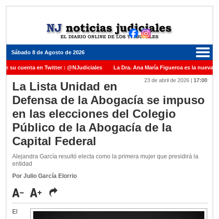
Sábado 8 de Agosto de 2026
ne su cuenta en Twitter : @NJudiciales
La Dra. Ana María Figueroa es la nueva Pr
23 de abril de 2026
|
17:00
Justicia de la Nación una medalla al Dr. Raul Zaffaroni en reconocimiento por su pas
La Lista Unidad en
Defensa de la Abogacía se impuso
uel Carles para cubrir vacante en la Corte Suprema de Justicia de la Nación
La d
en las elecciones del Colegio
icada ante el Juez Daniel Rafecas
Público de la Abogacía de la
Capital Federal
Alejandra García resultó electa como la primera mujer que presidirá la
entidad
Por Julio García Elorrio
El