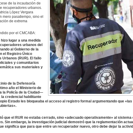
 cese de la incautación de
de recuperadores urbanos.
tricia López Vergara
un mero pasatiempo, sino el
uación de extrema
undido por el CMCABA:
 hizo lugar a una medida
ecuperadores urbanos del
nando al Gobierno de la
n el Registro Único
 Urbanos (RUR). El fallo
liciales y comunitarios
temática sus materiales y
inio de la Defensoría
timo año el Ministerio de
 la Policía de la Ciudad—
 la credencial habilitante
 propio Estado les bloqueaba el acceso al registro formal argumentando que «las
ubiertas».
tó que el RUR no estaba cerrado, sino «adecuado operativamente» al sistema 
es. Sin embargo, la investigación judicial demostró que la reglamentación actua
que significa que para que entre un recuperador nuevo, otro debe dejar la activi