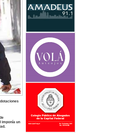
 dotaciones
de
l imponía un
dad.