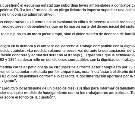
ueza cuestionó el esquema estatal que subordina leyes ambientales a contratos c
ción al RUR a los términos de un pliego licitatorio importa supeditar una políti
s de un contrato administrativo».
 las cooperativas existentes en un involuntario «filtro de acceso a un derecho l
ecolectores independientes que no formaron parte del diseño inicial del sist
 reciclaje no es un mero pasatiempo, sino el único sostén de decenas de famili
peligro en la demora y el amparo del derecho al trabajo compatible con la dign
medida cautelar: ​»La medida solamente preserva, durante la sustanciación del p
ctación concreta y actual del derecho al trabajo (…) garantiza que la actividad d
92 y 1854 se desarrolle en condiciones compatibles con la dignidad del trabajo
medida cautelar peticionada se circunscribe al frente actor compuesto por 35
ce de la cautelar solicitada por los amparistas, esta “no afectará el diseño de 
 de 82 cupos disponibles conforme lo acredita la documentación aportada por l
 vigente”.
oder Ejecutivo local dispone de un plazo de diez (10) días para informar detalladam
nder cualquier medida de hostigamiento contra los trabajadores amparistas. To
va sobre el fondo de la cuestión".