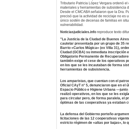
Tributario Patricia López Vergara ordenó el
materiales y herramientas de subsistencia 
Desde el CMCABA señalaron que la Dra. Pa
precisó que la actividad de reciclaje no es 
único sostén de decenas de familias en sit
vulnerabilidad.
Noticiasjudiciales.info
reproduce texto dif
"La Justicia de la Ciudad de Buenos Aires
cautelar presentada por un grupo de 35 r
Barrio «Carlos Múgica» (ex Villa 31), orde
Ciudad (GCBA) su inmediata inscripción e
Obligatorio Permanente de Recuperadores
también exige el cese de los operativos po
en los que se les incautaban de forma sis
herramientas de subsistencia.
​Los amparistas, que cuentan con el patroc
Oficial CAyT n° 5, denunciaron que en el úl
Espacio Público e Higiene Urbana —junto a
realizó operativos, en los que se les exigía
para circular pero, de forma paralela, el
óptimas de las cooperativas ya estaban c
La defensa del Gobierno porteño argumen
licitaciones de las 12 cooperativas vigent
estricto régimen de «altas por bajas», lo 