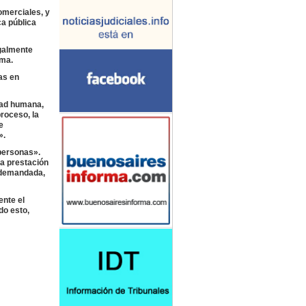
omerciales, y
ca pública
egalmente
ema.
as en
idad humana,
roceso, la
e
».
 personas».
la prestación
a demandada,
ente el
do esto,