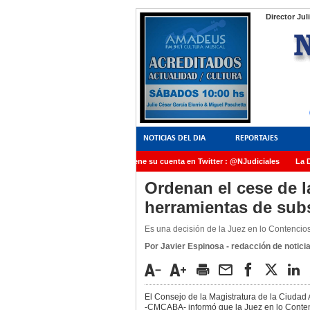
Director Jul
NOTICIAS DEL DIA
REPORTAJES
NoticiasJudiciales.INFO tiene su cuenta en Twitter : @NJudiciales
La Dra
AMIA quedó radicada ante el Juez Daniel Rafecas
Ordenan el cese de l
herramientas de sub
Es una decisión de la Juez en lo Contencios
Por Javier Espinosa - redacción de noticia
El Consejo de la Magistratura de la Ciuda
-CMCABA- informó que la Juez en lo Conten