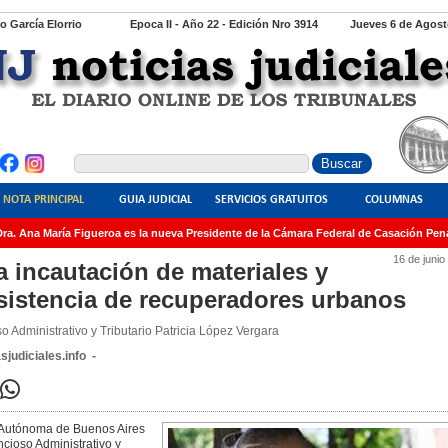
io García Elorrio
Epoca II - Año 22 - Edición Nro 3914
Jueves 6 de Agost
NOTA PRINCIPAL
GUIA JUDICIAL
SERVICIOS GRATUITOS
COLUMNAS
. Ana María Figueroa es la nueva Presidente de la Cámara Federal de Casación Penal
16 de junio
a incautación de materiales y
sistencia de recuperadores urbanos
o Administrativo y Tributario Patricia López Vergara
sjudiciales.info -
d Autónoma de Buenos Aires
cioso Administrativo y