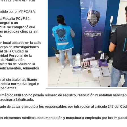
s interviene el Fiscal
undido por el MPFCABA:
la Fiscalía PCyF 24,
ntegral a un
l cual se comprobó que
s prácticas clínicas sin
e.
n local ubicado en la calle
erpo de Investigaciones
al de la Ciudad, la
ridad Personal de la
 de Habilitación,
nisterio de Salud de la
Medicamentos, Alimentos
l sin título habilitante
lando la normativa legal e
 pacientes.
édico utilizado no poseía número de registro, resolución ni estaban habilitad
quinaria falsificada.
brado de actas e imputó a los responsables por infracción al artículo 247 del Cód
los elementos médicos, documentación y maquinaria empleada por los imputad