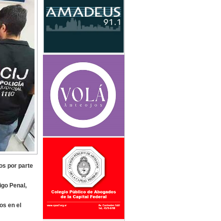
os por parte
igo Penal,
os en el