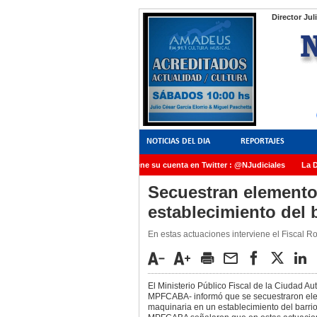
Director Jul
NOTICIAS DEL DIA
REPORTAJES
NoticiasJudiciales.INFO tiene su cuenta en Twitter : @NJudiciales
La Dra
AMIA quedó radicada ante el Juez Daniel Rafecas
Secuestran elemento
establecimiento del 
En estas actuaciones interviene el Fiscal 
El Ministerio Público Fiscal de la Ciudad 
MPFCABA- informó que se secuestraron el
maquinaria en un establecimiento del barrio