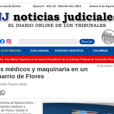
io García Elorrio
Epoca II - Año 22 - Edición Nro 3914
Jueves 6 de Agost
NOTA PRINCIPAL
GUIA JUDICIAL
SERVICIOS GRATUITOS
COLUMNAS
. Ana María Figueroa es la nueva Presidente de la Cámara Federal de Casación Penal
23 de febrero
s médicos y maquinaria en un
barrio de Flores
Rodrigo Pagano Mata
Autónoma de Buenos Aires –
ementos médicos y
 de Flores. Desde el