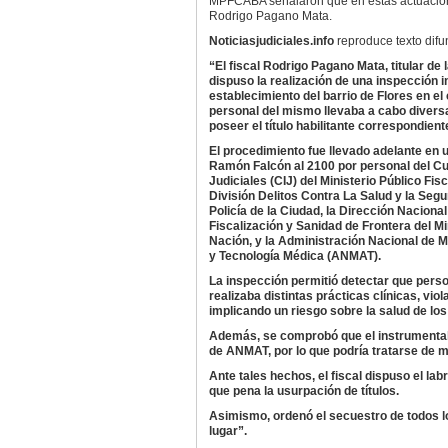
MPFCABA señalaron que en estas actuacione
Rodrigo Pagano Mata.
Noticiasjudiciales.info
reproduce texto dif
“El fiscal Rodrigo Pagano Mata, titular de 
dispuso la realización de una inspección i
establecimiento del barrio de Flores en e
personal del mismo llevaba a cabo diversa
poseer el título habilitante correspondient
El procedimiento fue llevado adelante en u
Ramón Falcón al 2100 por personal del Cu
Judiciales (CIJ) del Ministerio Público Fisc
División Delitos Contra La Salud y la Segu
Policía de la Ciudad, la Dirección Nacional
Fiscalización y Sanidad de Frontera del Mi
Nación, y la Administración Nacional de 
y Tecnología Médica (ANMAT).
La inspección permitió detectar que persona
realizaba distintas prácticas clínicas, vio
implicando un riesgo sobre la salud de los
Además, se comprobó que el instrumental m
de ANMAT, por lo que podría tratarse de ma
Ante tales hechos, el fiscal dispuso el la
que pena la usurpación de títulos.
Asimismo, ordenó el secuestro de todos 
lugar”.