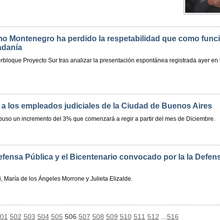
rmo Montenegro ha perdido la respetabilidad que como func
adanía
erbloque Proyecto Sur tras analizar la presentación espontánea registrada ayer en 
 a los empleados judiciales de la Ciudad de Buenos Aires
uso un incremento del 3% que comenzará a regir a partir del mes de Diciembre.
ensa Pública y el Bicentenario convocado por la la Defens
, María de los Ángeles Morrone y Julieta Elizalde.
01
502
503
504
505
506
507
508
509
510
511
512
...
516