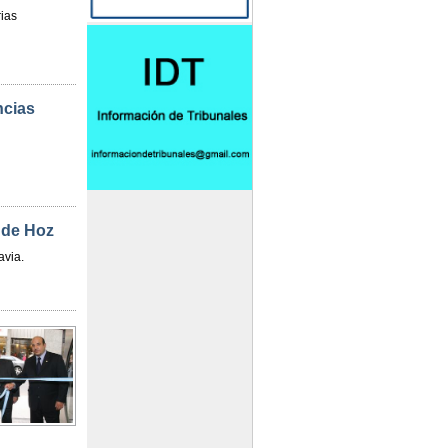
ias
ncias
 de Hoz
avia.