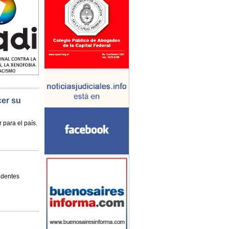
cer su
para el país.
identes