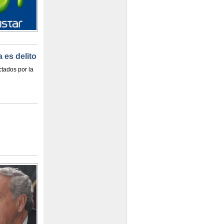
 es delito
ctados por la