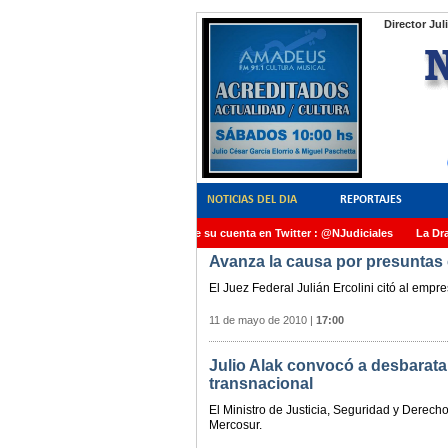
Director Jul
NOTICIAS DEL DIA
REPORTAJES
NoticiasJudiciales.INFO tiene su cuenta en Twitter : @NJudiciales
La Dra. An
Avanza la causa por presuntas 
AMIA quedó radicada ante el Juez Daniel Rafecas
El Juez Federal Julián Ercolini citó al em
11 de mayo de 2010
|
17:00
Julio Alak convocó a desbarata
transnacional
El Ministro de Justicia, Seguridad y Derech
Mercosur.