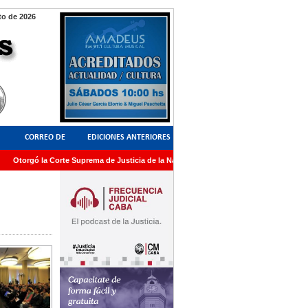
o de 2026
CORREO DE
EDICIONES ANTERIORES
torgó la Corte Suprema de Justicia de la Nación una medalla al Dr. Raul Zaffaroni en
LECTORES