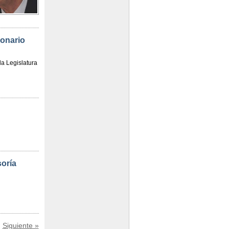
ionario
la Legislatura
oría
Siguiente »