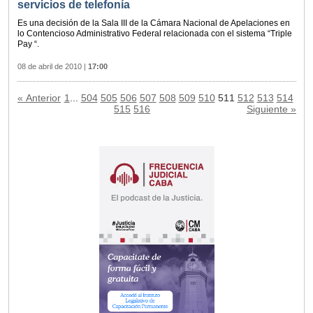
servicios de telefonía
Es una decisión de la Sala III de la Cámara Nacional de Apelaciones en
lo Contencioso Administrativo Federal relacionada con el sistema “Triple
Pay “.
08 de abril de 2010
|
17:00
« Anterior
1
...
504
505
506
507
508
509
510
511
512
513
514
515
516
Siguiente »