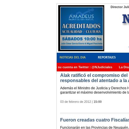
Director Jul
NOTICIAS DEL DIA
REPORTAJES
NoticiasJudiciales.INFO tiene su cuenta en Twitter : @NJudiciales
La Dra. An
Alak ratificó el compromiso del
AMIA quedó radicada ante el Juez Daniel Rafecas
responsables del atentado a la
Además el Ministro de Justicia y Derechos 
garantizar el máximo desenvolvimiento de la
03 de febrero de 2012
|
15:00
Fueron creadas cuatro Fiscalía
Funcionarán en las Provincias de Neuquén, 