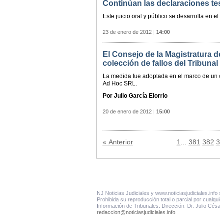
Continúan las declaraciones te
Este juicio oral y público se desarrolla en e
23 de enero de 2012
|
14:00
El Consejo de la Magistratura d
colección de fallos del Tribunal
La medida fue adoptada en el marco de un co
Ad Hoc SRL.
Por Julio García Elorrio
20 de enero de 2012
|
15:00
« Anterior
1
...
381
382
3
NJ Noticias Judiciales y www.noticiasjudiciales.inf
Prohibida su reproducción total o parcial por cualqu
Información de Tribunales. Dirección: Dr. Julio Cés
redaccion@noticiasjudiciales.info