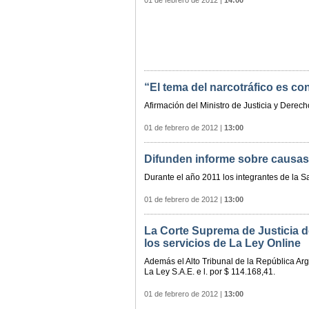
01 de febrero de 2012
|
14:00
“El tema del narcotráfico es co
Afirmación del Ministro de Justicia y Derech
01 de febrero de 2012
|
13:00
Difunden informe sobre causas
Durante el año 2011 los integrantes de la Sa
01 de febrero de 2012
|
13:00
La Corte Suprema de Justicia de
los servicios de La Ley Online
Además el Alto Tribunal de la República Arge
La Ley S.A.E. e l. por $ 114.168,41.
01 de febrero de 2012
|
13:00