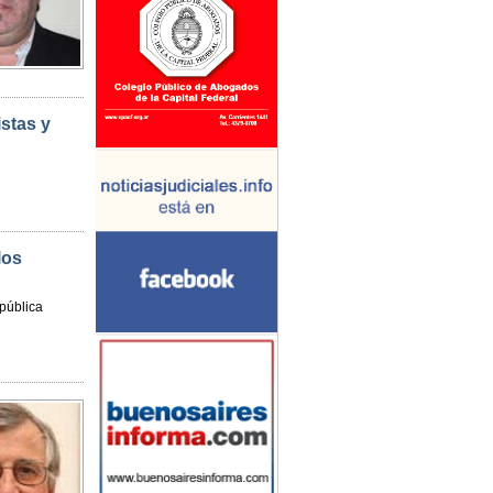
istas y
los
epública