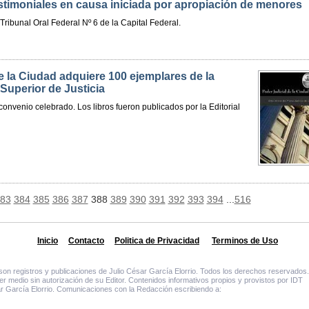
stimoniales en causa iniciada por apropiación de menores
l Tribunal Oral Federal Nº 6 de la Capital Federal.
e la Ciudad adquiere 100 ejemplares de la
 Superior de Justicia
nvenio celebrado. Los libros fueron publicados por la Editorial
83
384
385
386
387
388
389
390
391
392
393
394
...
516
Inicio
Contacto
Politica de Privacidad
Terminos de Uso
o son registros y publicaciones de Julio César García Elorrio. Todos los derechos reservados.
ier medio sin autorización de su Editor. Contenidos informativos propios y provistos por IDT
ar García Elorrio. Comunicaciones con la Redacción escribiendo a: