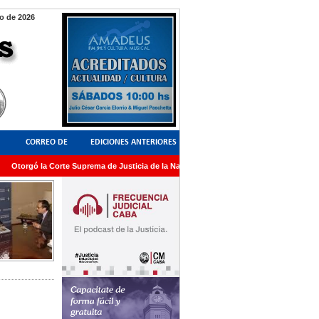
o de 2026
CORREO DE
EDICIONES ANTERIORES
torgó la Corte Suprema de Justicia de la Nación una medalla al Dr. Raul Zaffaroni en
LECTORES