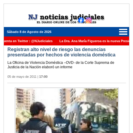
Sábado 8 de Agosto de 2026
en Twitter : @NJudiciales
La Dra. Ana María Figueroa es la nueva Presidente de 
Registran alto nivel de riesgo las denuncias
a Nación una medalla al Dr. Raul Zaffaroni en reconocimiento por su paso por el Alto
presentadas por hechos de violencia doméstica
ara cubrir vacante en la Corte Suprema de Justicia de la Nación
La denuncia por 
La Oficina de Violencia Doméstica –OVD- de la Corte Suprema de
Justicia de la Nación elaboró un informe
 Juez Daniel Rafecas
05 de mayo de 2011
|
17:00