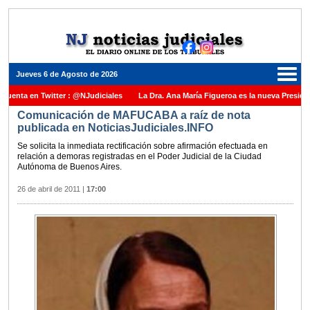
Jueves 6 de Agosto de 2026
a en Twitter : @NJudiciales
La Dra. Ana María Figueroa es la nueva Presidente de
Comunicación de MAFUCABA a raíz de nota
 la Nación una medalla al Dr. Raul Zaffaroni en reconocimiento por su paso por el Alt
publicada en NoticiasJudiciales.INFO
para cubrir vacante en la Corte Suprema de Justicia de la Nación
La denuncia por
Se solicita la inmediata rectificación sobre afirmación efectuada en
relación a demoras registradas en el Poder Judicial de la Ciudad
el Juez Daniel Rafecas
Autónoma de Buenos Aires.
26 de abril de 2011
|
17:00