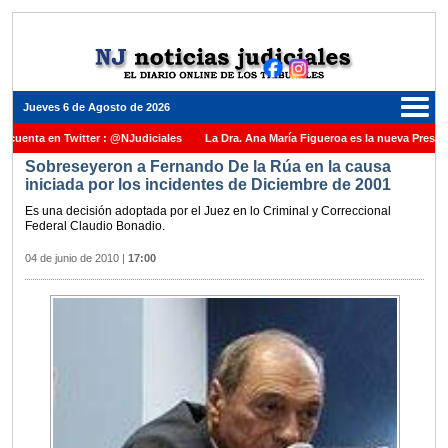
Jueves 6 de Agosto de 2026
nta en Twitter : @NJudiciales
La Dra. Ana María Figueroa es la nueva Presidente 
Sobreseyeron a Fernando De la Rúa en la causa
e la Nación una medalla al Dr. Raul Zaffaroni en reconocimiento por su paso por el A
iniciada por los incidentes de Diciembre de 2001
s para cubrir vacante en la Corte Suprema de Justicia de la Nación
La denuncia p
Es una decisión adoptada por el Juez en lo Criminal y Correccional
Federal Claudio Bonadio.
 el Juez Daniel Rafecas
04 de junio de 2010
|
17:00