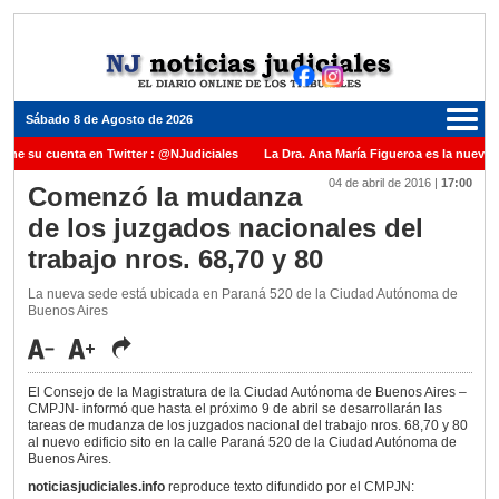
Sábado 8 de Agosto de 2026
ene su cuenta en Twitter : @NJudiciales
La Dra. Ana María Figueroa es la nueva P
04 de abril de 2016
|
17:00
 Justicia de la Nación una medalla al Dr. Raul Zaffaroni en reconocimiento por su pa
Comenzó la mudanza
de los juzgados nacionales del
anuel Carles para cubrir vacante en la Corte Suprema de Justicia de la Nación
La 
trabajo nros. 68,70 y 80
dicada ante el Juez Daniel Rafecas
La nueva sede está ubicada en Paraná 520 de la Ciudad Autónoma de
Buenos Aires
El Consejo de la Magistratura de la Ciudad Autónoma de Buenos Aires –
CMPJN- informó que hasta el próximo 9 de abril se desarrollarán las
tareas de mudanza de los juzgados nacional del trabajo nros. 68,70 y 80
al nuevo edificio sito en la calle Paraná 520 de la Ciudad Autónoma de
Buenos Aires.
noticiasjudiciales.info
reproduce texto difundido por el CMPJN: