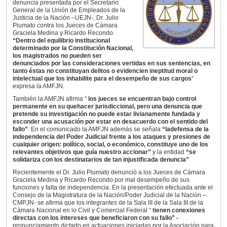
denuncia presentada por el Secretario
General de la Unión de Empleados de la
Justicia de la Nación –UEJN-, Dr. Julio
Piumato contra los Jueces de Cámara
Graciela Medina y Ricardo Recondo.
“Dentro del equilibrio institucional
determinado por la Constitución Nacional,
los magistrados no pueden ser
denunciados por las consideraciones vertidas en sus sentencias, en
tanto éstas no constituyan delitos o evidencien ineptitud moral o
intelectual que los inhabilite para el desempeño de sus cargos
”
expresa la AMFJN.
También la AMFJN afirma “
los jueces se encuentran bajo control
permanente en su quehacer jurisdiccional, pero una denuncia que
pretende su investigación no puede estar livianamente fundada y
esconder una acusación por estar en desacuerdo con el sentido del
fallo”
. En el comunicado la AMFJN además se señala
“la
defensa de la
independencia del Poder Judicial frente a los ataques y presiones de
cualquier origen: político, social, o económico, constituye uno de los
relevantes objetivos que guía nuestro accionar”
y la entidad
“se
solidariza con los destinatarios de tan injustificada denuncia”
Recientemente el Dr. Julio Piumato denunció a los Jueces de Cámara
Graciela Medina y Ricardo Recondo por mal desempeño de sus
funciones y falta de independencia. En la presentación efectuada ante el
Consejo de la Magistratura de la Nación/Poder Judicial de la Nación –
CMPJN- se afirma que los integrantes de la Sala III de la Sala III de la
Cámara Nacional en lo Civil y Comercial Federal “
tienen conexiones
directas con los intereses que beneficiaron con su fallo” -
pronunciamiento dictado en actuaciones iniciadas por la Asociación para