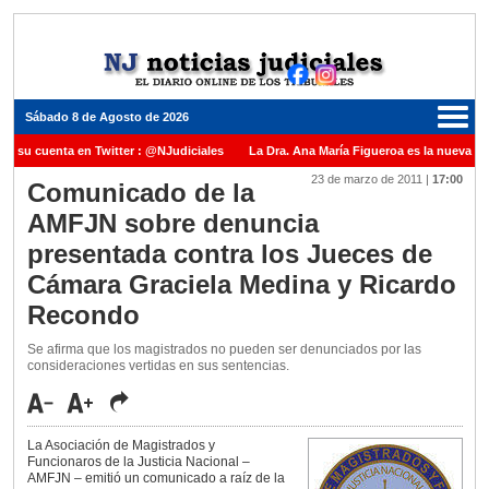
Sábado 8 de Agosto de 2026
ne su cuenta en Twitter : @NJudiciales
La Dra. Ana María Figueroa es la nueva Pr
23 de marzo de 2011
|
17:00
usticia de la Nación una medalla al Dr. Raul Zaffaroni en reconocimiento por su paso
Comunicado de la
AMFJN sobre denuncia
uel Carles para cubrir vacante en la Corte Suprema de Justicia de la Nación
La de
presentada contra los Jueces de
cada ante el Juez Daniel Rafecas
Cámara Graciela Medina y Ricardo
Recondo
Se afirma que los magistrados no pueden ser denunciados por las
consideraciones vertidas en sus sentencias.
La Asociación de Magistrados y
Funcionaros de la Justicia Nacional –
AMFJN – emitió un comunicado a raíz de la