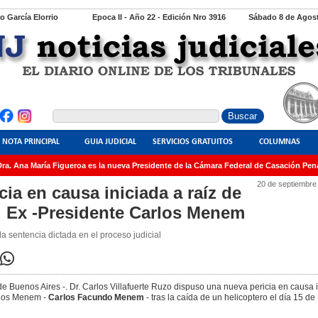
io García Elorrio
Epoca II - Año 22 - Edición Nro 3916
Sábado 8 de Agost
NOTA PRINCIPAL
GUIA JUDICIAL
SERVICIOS GRATUITOS
COLUMNAS
. Ana María Figueroa es la nueva Presidente de la Cámara Federal de Casación Penal
20 de septiembre
ia en causa iniciada a raíz de
el Ex -Presidente Carlos Menem
a sentencia dictada en el proceso judicial
e Buenos Aires -. Dr. Carlos Villafuerte Ruzo dispuso una nueva pericia en causa i
arlos Menem -
Carlos Facundo Menem
- tras la caída de un helicoptero el día 15 d