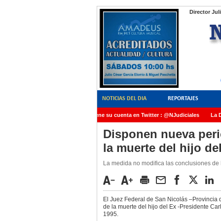
Director Jul
NOTICIAS DEL DIA
REPORTAJES
NoticiasJudiciales.INFO tiene su cuenta en Twitter : @NJudiciales
La Dra
AMIA quedó radicada ante el Juez Daniel Rafecas
Disponen nueva peric
la muerte del hijo d
La medida no modifica las conclusiones de l
El Juez Federal de San Nicolás –Provincia d
de la muerte del hijo del Ex -Presidente C
1995.