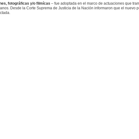
es, fotográficas y/o filmícas
– fue adoptada en el marco de actuaciones que tram
os. Desde la Corte Suprema de Justicia de la Nación informaron que el nuevo pe
ctada.