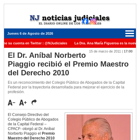
Jueves 6 de Agosto de 2026
iene su cuenta en Twitter : @NJudiciales
La Dra. Ana María Figueroa es la nueva 
15 de marzo de 2011
|
17:00
e Justicia de la Nación una medalla al Dr. Raul Zaffaroni en reconocimiento por su pa
El Dr. Aníbal Norberto
Piaggio recibió el Premio Maestro
anuel Carles para cubrir vacante en la Corte Suprema de Justicia de la Nación
La
del Derecho 2010
dicada ante el Juez Daniel Rafecas
Es un reconocimiento del Colegio Público de Abogados de la Capital
Federal por la trayectoria desarrollada para mejorar el ejercicio de la
profesión.
El Consejo Directivo del
Colegio Público de Abogados
de la Capital Federal –
CPACF- otorgó al Dr. Aníbal
Norberto Piaggio el
Premio
Maestro del Derecho 2010