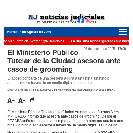
Viernes 7 de Agosto de 2026
iene su cuenta en Twitter : @NJudiciales
La Dra. Ana María Figueroa es la nueva 
25 de agosto de 2025
|
17:00
e Justicia de la Nación una medalla al Dr. Raul Zaffaroni en reconocimiento por su pa
El Ministerio Público
Tutelar de la Ciudad asesora ante
anuel Carles para cubrir vacante en la Corte Suprema de Justicia de la Nación
La
casos de grooming
dicada ante el Juez Daniel Rafecas
El acoso por parte de una persona adulta a una niña, un niño o
adolescente a través de un medio digital es un delito
Por Mariana Díaz Navarro - redacción de noticiasjudiciales.info -
El Ministerio Público Tutelar de la Ciudad Autónoma de Buenos Aires -
MPTCABA- informó que asesora ante casos de grooming. Desde el
PTCABA señalaron que el acoso por parte de una persona adulta a una
niña, un niño o adolescente a través de un medio digital es un delito.
Noticiasjudiciales.info
reproduce texto difundido por el MPTCABA: