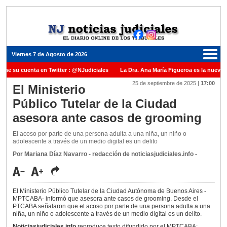
Viernes 7 de Agosto de 2026
ene su cuenta en Twitter : @NJudiciales
La Dra. Ana María Figueroa es la nueva P
25 de septiembre de 2025
|
17:00
 Justicia de la Nación una medalla al Dr. Raul Zaffaroni en reconocimiento por su pa
El Ministerio
Público Tutelar de la Ciudad
anuel Carles para cubrir vacante en la Corte Suprema de Justicia de la Nación
La 
asesora ante casos de grooming
dicada ante el Juez Daniel Rafecas
El acoso por parte de una persona adulta a una niña, un niño o
adolescente a través de un medio digital es un delito
Por Mariana Díaz Navarro - redacción de noticiasjudiciales.info -
El Ministerio Público Tutelar de la Ciudad Autónoma de Buenos Aires -
MPTCABA- informó que asesora ante casos de grooming. Desde el
PTCABA señalaron que el acoso por parte de una persona adulta a una
niña, un niño o adolescente a través de un medio digital es un delito.
Noticiasjudiciales.info
reproduce texto difundido por el MPTCABA: