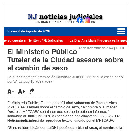
Jueves 6 de Agosto de 2026
iene su cuenta en Twitter : @NJudiciales
La Dra. Ana María Figueroa es la nueva 
12 de diciembre de 2024
|
16:00
e Justicia de la Nación una medalla al Dr. Raul Zaffaroni en reconocimiento por su pa
El Ministerio Público
Tutelar de la Ciudad asesora sobre
anuel Carles para cubrir vacante en la Corte Suprema de Justicia de la Nación
La 
el cambio de sexo
dicada ante el Juez Daniel Rafecas
Se puede obtener información llamando al 0800 122 7376 o escribiendo
por Whastapp 15 7037 7037
El Ministerio Público Tutelar de la Ciudad Autónoma de Buenos Aires -
MPTCABA- asesora sobre el cambio de sexo, de nombre o la imagen.
Desde el MPTCABA señalaron que se puede obtener información
llamando al 0800 122 7376 o escribiendo por Whastapp 15 7037 7037.
Noticiasjudiciales.info
reproduce texto difundido por el MPTCABA:
“Si no te identificás con tu DNI, podés cambiar el sexo, el nombre o la