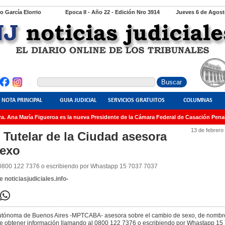
io García Elorrio
Epoca II - Año 22 - Edición Nro 3914
Jueves 6 de Agost
NOTA PRINCIPAL
GUIA JUDICIAL
SERVICIOS GRATUITOS
COLUMNAS
 Ana María Figueroa es la nueva Presidente de la Cámara Federal de Casación Penal
13 de febrero
o Tutelar de la Ciudad asesora
sexo
 0800 122 7376 o escribiendo por Whastapp 15 7037 7037
 noticiasjudiciales.info-
d Autónoma de Buenos Aires -MPTCABA- asesora sobre el cambio de sexo, de nombr
obtener información llamando al 0800 122 7376 o escribiendo por Whastapp 15