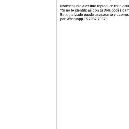
Noticiasjudiciales.info
reproduce texto dif
“Si no te identificás con tu DNI, podés ca
Especializado puede asesorarte y acompañ
por Whastapp 15 7037 7037”.