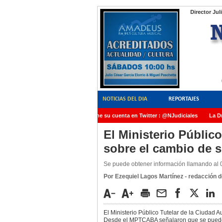
Director Jul
NOTICIAS DEL DIA
REPORTAJES
NoticiasJudiciales.INFO tiene su cuenta en Twitter : @NJudiciales
La Dra.
AMIA quedó radicada ante el Juez Daniel Rafecas
El Ministerio Públic
sobre el cambio de 
Se puede obtener información llamando al
Por Ezequiel Lagos Martínez - redacción de
El Ministerio Público Tutelar de la Ciuda
Desde el MPTCABA señalaron que se puede 