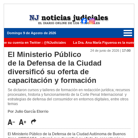
Domingo 9 de Agosto de 2026
ene su cuenta en Twitter : @NJudiciales
La Dra. Ana María Figueroa es la nueva P
24 de junio de 2026
|
17:00
 Justicia de la Nación una medalla al Dr. Raul Zaffaroni en reconocimiento por su pa
El Ministerio Público
de la Defensa de la Ciudad
anuel Carles para cubrir vacante en la Corte Suprema de Justicia de la Nación
La 
diversificó su oferta de
dicada ante el Juez Daniel Rafecas
capacitación y formación
Se dictaron cursos y talleres de formación en redacción jurídica; recursos
procesales, historia y funcionamiento de la Corte Penal Internacional y
estrategias de defensa del consumidor en entornos digitales, entre otros
temas
Por Julio García Elorrio
El Ministerio Público de la Defensa de la Ciudad Autónoma de Buenos