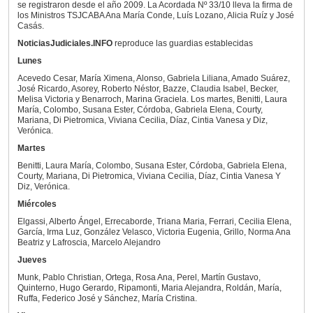
se registraron desde el año 2009. La Acordada Nº 33/10 lleva la firma de
los Ministros TSJCABA Ana María Conde, Luís Lozano, Alicia Ruíz y José
Casás.
NoticiasJudiciales.INFO
reproduce las guardias establecidas
Lunes
Acevedo Cesar, María Ximena, Alonso, Gabriela Liliana, Amado Suárez,
José Ricardo, Asorey, Roberto Néstor, Bazze, Claudia Isabel, Becker,
Melisa Victoria y Benarroch, Marina Graciela. Los martes, Benitti, Laura
María, Colombo, Susana Ester, Córdoba, Gabriela Elena, Courty,
Mariana, Di Pietromica, Viviana Cecilia, Díaz, Cintia Vanesa y Diz,
Verónica.
Martes
Benitti, Laura María, Colombo, Susana Ester, Córdoba, Gabriela Elena,
Courty, Mariana, Di Pietromica, Viviana Cecilia, Díaz, Cintia Vanesa Y
Diz, Verónica.
Miércoles
Elgassi, Alberto Ángel, Errecaborde, Triana Maria, Ferrari, Cecilia Elena,
García, Irma Luz, González Velasco, Victoria Eugenia, Grillo, Norma Ana
Beatriz y Lafroscia, Marcelo Alejandro
Jueves
Munk, Pablo Christian, Ortega, Rosa Ana, Perel, Martín Gustavo,
Quinterno, Hugo Gerardo, Ripamonti, Maria Alejandra, Roldán, María,
Ruffa, Federico José y Sánchez, María Cristina.