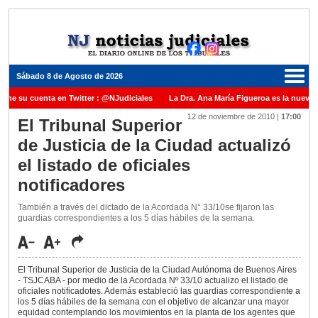
Sábado 8 de Agosto de 2026
ene su cuenta en Twitter : @NJudiciales
La Dra. Ana María Figueroa es la nueva P
12 de noviembre de 2010
|
17:00
 Justicia de la Nación una medalla al Dr. Raul Zaffaroni en reconocimiento por su pa
El Tribunal Superior
de Justicia de la Ciudad actualizó
anuel Carles para cubrir vacante en la Corte Suprema de Justicia de la Nación
La 
el listado de oficiales
dicada ante el Juez Daniel Rafecas
notificadores
También a través del dictado de la Acordada N° 33/10se fijaron las
guardias correspondientes a los 5 días hábiles de la semana.
El Tribunal Superior de Justicia de la Ciudad Autónoma de Buenos Aires
- TSJCABA - por medio de la Acordada Nº 33/10 actualizo el listado de
oficiales notificadotes. Además estableció las guardias correspondiente a
los 5 días hábiles de la semana con el objetivo de alcanzar una mayor
equidad contemplando los movimientos en la planta de los agentes que