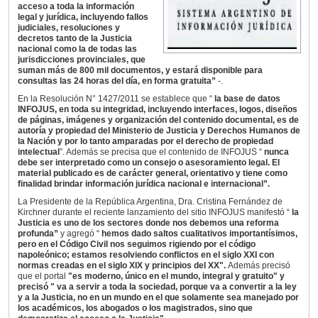
acceso a toda la información
legal y jurídica, incluyendo fallos
judiciales, resoluciones y
decretos tanto de la Justicia
nacional como la de todas las
jurisdicciones provinciales, que
suman más de 800 mil documentos, y estará disponible para
consultas las 24 horas del día, en forma gratuita”
-.
En la Resolución N° 1427/2011 se establece que “
la base de datos
INFOJUS, en toda su integridad, incluyendo interfaces, logos, diseños
de páginas, imágenes y organización del contenido documental, es de
autoría y propiedad del Ministerio de Justicia y Derechos Humanos de
la Nación y por lo tanto amparadas por el derecho de propiedad
intelectual
”. Además se precisa que el contenido de INFOJUS “
nunca
debe ser interpretado como un consejo o asesoramiento legal. El
material publicado es de carácter general, orientativo y tiene como
finalidad brindar información jurídica nacional e internacional”.
La Presidente de la República Argentina, Dra. Cristina Fernández de
Kirchner durante el reciente lanzamiento del sitio INFOJUS manifestó “
la
Justicia es uno de los sectores donde nos debemos una reforma
profunda”
y agregó “
hemos dado saltos cualitativos importantísimos,
pero en el Código Civil nos seguimos rigiendo por el código
napoleónico; estamos resolviendo conflictos en el siglo XXI con
normas creadas en el siglo XIX y principios del XX".
Además precisó
que el portal
"es moderno, único en el mundo, integral y gratuito" y
precisó " va a servir a toda la sociedad, porque va a convertir a la ley
y a la Justicia, no en un mundo en el que solamente sea manejado por
los académicos, los abogados o los magistrados, sino que