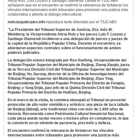
Alicia Ruiz, Luis Lozano y Santiago Otamendi. Desde el TSJCABA
señalaron que en el encuentro se reafirmó la relevancia de fortalecer los
vínculos internacionales entre tribunales para promover una justicia más
colaborativa y abierta al diálogo intercultural.
noticiasjudiciales.info
reproduce texto difundido por el TSJCABA:
"La Presidente del Tribunal Superior de Justicia, Dra. Inés M.
Weinberg; la Vicepresidenta Alicia Ruiz y los jueces Luis F. Lozano y
Santiago Otamendi recibieron a una delegación de jueces y juezas de
la capital de la República Popular China. Durante el encuentro, se
abordaron aspectos centrales sobre el funcionamiento de ambos
poderes judiciales.
La delegación estuvo integrada por Ren Xuefeng, Vicepresidente del
Tribunal Popular Superior del Municipio de Beijing; Zhang Xiaojin, jueza
de la Tercera División Civil del Tribunal Popular Superior del Municipio
de Beijing; Hu Jiarong, director de la Oficina de Investigaciones del
Tribunal Popular Superior del Municipio de Beijing; Zhao Ying,
Vicepresidenta del Tribunal Popular Primario del Distrito de Fengtai,
Beijing; y Yang Dejia, juez jefe de la Quinta División Civil del Tribunal
Popular Primario del Distrito de HaiDian, Beijing.
En el marco de la visita, la comitiva obsequió al Tribunal un presente
protocolar de alto valor simbólico y artístico: una pieza de laca tallada
de Beijing (diāoqī), arte tradicional chino con más de 1.400 años de
historia. Reconocida como Patrimonio Cultural Inmaterial Nacional,
cada pieza puede tardar meses o incluso años en completarse, lo que
la convierte en un símbolo de paciencia, precisión y belleza.
El encuentro reafirmó la relevancia de fortalecer los vínculos
internacionales entre tribunales para promover una justicia más