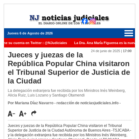
Jueves 6 de Agosto de 2026
iene su cuenta en Twitter : @NJudiciales
La Dra. Ana María Figueroa es la nueva 
24 de junio de 2025
|
17:00
e Justicia de la Nación una medalla al Dr. Raul Zaffaroni en reconocimiento por su pa
Jueces y juezas de la
República Popular China visitaron
anuel Carles para cubrir vacante en la Corte Suprema de Justicia de la Nación
La 
el Tribunal Superior de Justicia de
dicada ante el Juez Daniel Rafecas
la Ciudad
La delegación extranjera fue recibida por los Ministros Inés Weinberg,
Alicia Ruiz, Luis Lozano y Santiago Otamendi
Por Mariana Díaz Navarro - redacción de noticiasjudiciales.info -
Jueces y juezas de la República Popular China visitaron el Tribunal
Superior de Justicia de la Ciudad Autónoma de Buenos Aires -TSJCABA -
y la delegación extranjera fue recibida por los Ministros Inés Weinberg,