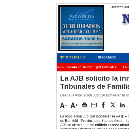
Director Jul
NOTICIAS DEL DIA
REPORTAJES
NoticiasJudiciales.INFO tiene su cuenta en Twitter : @NJudiciales
La Dra
AMIA quedó radicada ante el Juez Daniel Rafecas
La AJB solicito la in
Tribunales de Familia
Desde la Asociación Judicial Bonaerense so
La Asociación Judicial Bonaerense –AJB – sol
de Banfield –Provincia de Buenos Aires – tra
AJB se afirma que
“el edificio carece abs