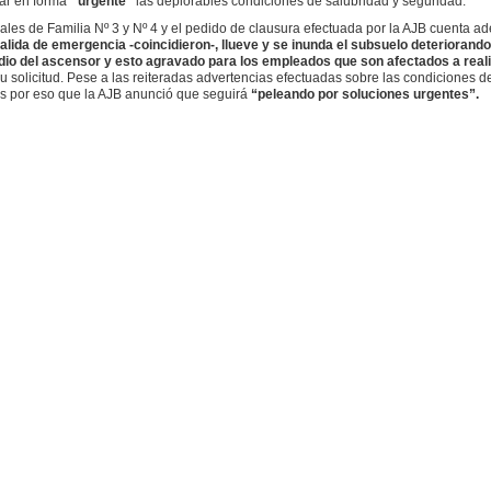
ar en forma “
urgente”
las deplorables condiciones de salubridad y seguridad.
unales de Familia Nº 3 y Nº 4 y el pedido de clausura efectuada por la AJB cuenta a
alida de emergencia -coincidieron-, llueve y se inunda el subsuelo deteriorando
ndio del ascensor y esto agravado para los empleados que son afectados a reali
u solicitud. Pese a las reiteradas advertencias efectuadas sobre las condiciones del
 es por eso que la AJB anunció que seguirá
“peleando por soluciones urgentes”.