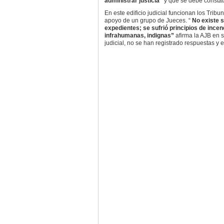
administrar justicia”
y que se debe constat
En este edificio judicial funcionan los Trib
apoyo de un grupo de Jueces. “
No existe s
expedientes; se sufrió principios de ince
infrahumanas, indignas”
afirma la AJB en s
judicial, no se han registrado respuestas y