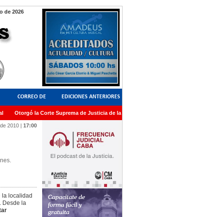
o de 2026
CORREO DE
EDICIONES ANTERIORES
Otorgó la Corte Suprema de Justicia de la Nación una medalla al Dr. Raul Zaffaron
LECTORES
 de 2010
|
17:00
ones.
 la localidad
. Desde la
tar