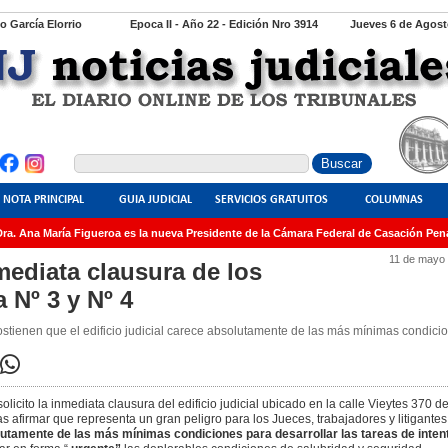
io García Elorrio
Epoca II - Año 22 - Edición Nro 3914
Jueves 6 de Agost
NOTA PRINCIPAL
GUIA JUDICIAL
SERVICIOS GRATUITOS
COLUMNAS
. Ana María Figueroa es la nueva Presidente de la Cámara Federal de Casación Penal
11 de mayo
mediata clausura de los
 Nº 3 y Nº 4
stienen que el edificio judicial carece absolutamente de las más mínimas condici
icito la inmediata clausura del edificio judicial ubicado en la calle Vieytes 370 de
s afirmar que representa un gran peligro para los Jueces, trabajadores y litigantes
olutamente de las más mínimas condiciones para desarrollar las tareas de inten