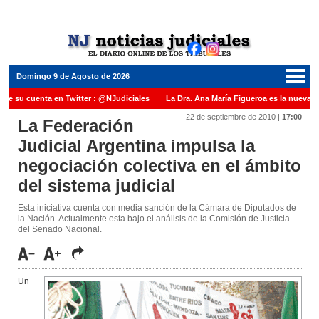
Domingo 9 de Agosto de 2026
ne su cuenta en Twitter : @NJudiciales
La Dra. Ana María Figueroa es la nueva Pr
22 de septiembre de 2010
|
17:00
Justicia de la Nación una medalla al Dr. Raul Zaffaroni en reconocimiento por su pas
La Federación
Judicial Argentina impulsa la
uel Carles para cubrir vacante en la Corte Suprema de Justicia de la Nación
La d
negociación colectiva en el ámbito
icada ante el Juez Daniel Rafecas
del sistema judicial
Esta iniciativa cuenta con media sanción de la Cámara de Diputados de
la Nación. Actualmente esta bajo el análisis de la Comisión de Justicia
del Senado Nacional.
Un