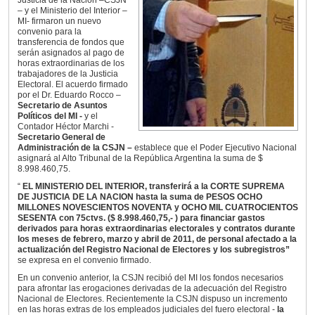
Justicia de la Nación –CSJN
– y el Ministerio del Interior –
MI- firmaron un nuevo
convenio para la
transferencia de fondos que
serán asignados al pago de
horas extraordinarias de los
trabajadores de la Justicia
Electoral. El acuerdo firmado
por el Dr. Eduardo Rocco –
Secretario de Asuntos
Políticos del MI -
y el
Contador Héctor Marchi -
Secretario General de
Administración de la CSJN –
establece que el Poder Ejecutivo Nacional
asignará al Alto Tribunal de la República Argentina la suma de $
8.998.460,75.
“
EL MINISTERIO DEL INTERIOR, transferirá a la CORTE SUPREMA
DE JUSTICIA DE LA NACION hasta la suma de PESOS OCHO
MlLLONES NOVESCIENTOS NOVENTA y OCHO MIL CUATROCIENTOS
SESENTA con 75ctvs. ($ 8.998.460,75,- ) para financiar gastos
derivados para horas extraordinarias electorales y contratos durante
los meses de febrero, marzo y abril de 2011, de personal afectado a la
actualización del Registro Nacional de Electores y los subregistros”
se expresa en el convenio firmado.
En un convenio anterior, la CSJN recibió del MI los fondos necesarios
para afrontar las erogaciones derivadas de la adecuación del Registro
Nacional de Electores. Recientemente la CSJN dispuso un incremento
en las horas extras de los empleados judiciales del fuero electoral -
la