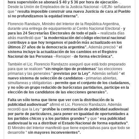
hora supervisión se abonará $ 40 y $ 36 por hora de ejecución
- .
Desde la Unión de Empleados de la Justicia Nacional –UEJN- señalaron
que “
resulta imposible construir una nueva Justicia de cara al Pueblo
si no profundizamos la equidad interna”.
Florencio Randazo, Ministro del Interior de la República Argentina,
durante una entrega de equipamiento al Centro Nacional Electoral -
y
para las 24 Secretarías Electorales de todo el país –
realizada días
atrás manifestó que “
la modernización del código electoral nacional
contribuye a que hoy tengamos el padrón más actualizado en los
últimos 27 años de la democracia argentina".
Además precisó
“
el
sistema incluye la actualización de los cambios en el Registro
Nacional de las Personas
–Renaper -
de forma electrónica”.
También el Lic. Florencio Randazzo aseguró que está todo preparado
para que se realicen
"sin ningún tipo de problemas
" las elecciones
primarias y las generales "
previstas por la Ley"
. Además señaló “
el
nuevo sistema de selección de candidatos -
primarias abiertas,
simultaneas y obligatorias
- permite que el conjunto de los ciudadanos,
y no sólo un grupo reducido de burócratas partidarios, participe en la
elección de los candidatos de las elecciones generales".
Falta un sólo tema que tiene que ver con la distribución de la
publicidad audiovisual"
afirmó el Lic. Florencio Randazzo. Además
recordó que la Ley “
prohíbe la contratación de publicidad audiovisual
por parte de particulares, para poner en igualdad de oportunidades a
los partidos chicos y a los partidos grandes”
y que “
esa publicidad
audiovisual la va a distribuir el Estado Nacional de forma equitativa”
.
El Ministro del Interior manifestó que tiene expectativas para que todo se
desarrolle “
sin mayores inconvenientes”.