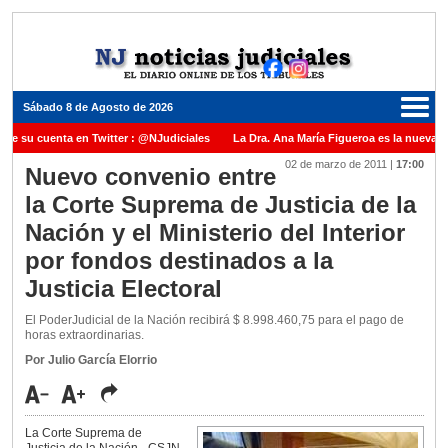
Sábado 8 de Agosto de 2026
ne su cuenta en Twitter : @NJudiciales
La Dra. Ana María Figueroa es la nueva Pr
02 de marzo de 2011
|
17:00
Justicia de la Nación una medalla al Dr. Raul Zaffaroni en reconocimiento por su pas
Nuevo convenio entre
la Corte Suprema de Justicia de la
uel Carles para cubrir vacante en la Corte Suprema de Justicia de la Nación
La d
Nación y el Ministerio del Interior
icada ante el Juez Daniel Rafecas
por fondos destinados a la
Justicia Electoral
El PoderJudicial de la Nación recibirá $ 8.998.460,75 para el pago de
horas extraordinarias.
Por Julio García Elorrio
La Corte Suprema de