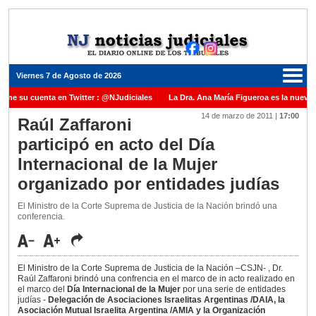
Viernes 7 de Agosto de 2026
iene su cuenta en Twitter : @NJudiciales
La Dra. Ana María Figueroa es la nueva 
14 de marzo de 2011
|
17:00
e Justicia de la Nación una medalla al Dr. Raul Zaffaroni en reconocimiento por su pa
Raúl Zaffaroni
participó en acto del Día
anuel Carles para cubrir vacante en la Corte Suprema de Justicia de la Nación
La 
Internacional de la Mujer
dicada ante el Juez Daniel Rafecas
organizado por entidades judías
El Ministro de la Corte Suprema de Justicia de la Nación brindó una
conferencia.
El Ministro de la Corte Suprema de Justicia de la Nación –CSJN- , Dr.
Raúl Zaffaroni brindó una confrencia en el marco de in acto realizado en
el marco del
Día Internacional de la Mujer
por una serie de entidades
judías -
Delegación de Asociaciones Israelitas Argentinas /DAIA, la
Asociación Mutual Israelita Argentina /AMIA y la Organización