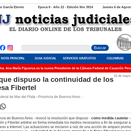
io García Elorrio
Epoca II - Año 22 - Edición Nro 3914
Jueves 6 de Agost
NOTA PRINCIPAL
GUIA JUDICIAL
SERVICIOS GRATUITOS
COLUMNAS
. Ana María Figueroa es la nueva Presidente de la Cámara Federal de Casación Penal
10 de mayo
que dispuso la continuidad de los
sa Fibertel
eral de Mar del Plata –Provincia de Buenos Aires - .
cia de Buenos Aires - revocó la resolución que dispuso -
como medida cautelar
–
n y Fibertel arbitrar en forma inmediata los medios necesarios a fin de asegurar a
eso a Internet. Las actuaciones se iniciaron a raíz de una acción de amparo promo