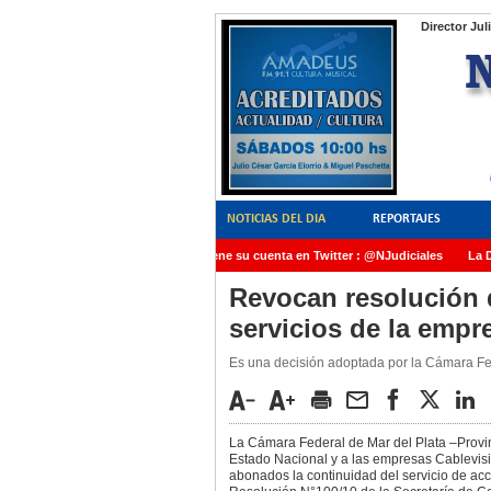
Director Jul
NOTICIAS DEL DIA
REPORTAJES
NoticiasJudiciales.INFO tiene su cuenta en Twitter : @NJudiciales
La Dra
AMIA quedó radicada ante el Juez Daniel Rafecas
Revocan resolución 
servicios de la empre
Es una decisión adoptada por la Cámara Fed
La Cámara Federal de Mar del Plata –Provin
Estado Nacional y a las empresas Cablevisió
abonados la continuidad del servicio de acc