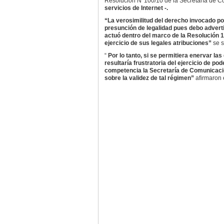
Resolución N°100/10 de la Secretaría de C
servicios de Internet -.
“La verosimilitud del derecho invocado po
presunción de legalidad pues debo advertir
actuó dentro del marco de la Resolución 1
ejercicio de sus legales atribuciones”
se s
“
Por lo tanto, si se permitiera enervar la
resultaría frustratoria del ejercicio de p
competencia la Secretaría de Comunicacion
sobre la validez de tal régimen”
afirmaron 