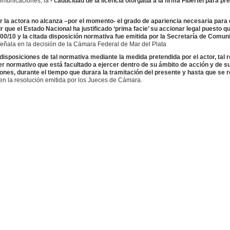
omunicaciones, la
- caducidad de la licencia otorgada a la firma Fibertel para pr
r la actora no alcanza –por el momento- el grado de apariencia necesaria para d
 que el Estado Nacional ha justificado ‘prima facie’ su accionar legal puesto q
00/10 y la citada disposición normativa fue emitida por la Secretaría de Comu
eñala en la decisión de la Cámara Federal de Mar del Plata
s disposiciones de tal normativa mediante la medida pretendida por el actor, tal 
oder normativo que está facultado a ejercer dentro de su ámbito de acción y de s
es, durante el tiempo que durara la tramitación del presente y hasta que se r
en la resolución emitida por los Jueces de Cámara.