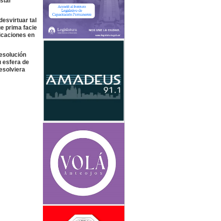
estar
esvirtuar tal
ue prima facie
nicaciones en
resolución
u esfera de
esolviera