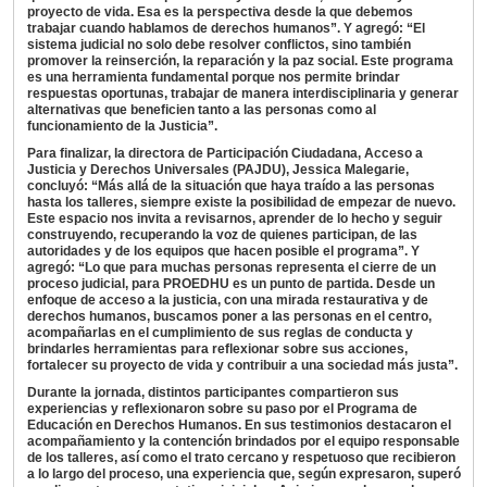
proyecto de vida. Esa es la perspectiva desde la que debemos
trabajar cuando hablamos de derechos humanos”. Y agregó: “El
sistema judicial no solo debe resolver conflictos, sino también
promover la reinserción, la reparación y la paz social. Este programa
es una herramienta fundamental porque nos permite brindar
respuestas oportunas, trabajar de manera interdisciplinaria y generar
alternativas que beneficien tanto a las personas como al
funcionamiento de la Justicia”.
Para finalizar, la directora de Participación Ciudadana, Acceso a
Justicia y Derechos Universales (PAJDU), Jessica Malegarie,
concluyó: “Más allá de la situación que haya traído a las personas
hasta los talleres, siempre existe la posibilidad de empezar de nuevo.
Este espacio nos invita a revisarnos, aprender de lo hecho y seguir
construyendo, recuperando la voz de quienes participan, de las
autoridades y de los equipos que hacen posible el programa”. Y
agregó: “Lo que para muchas personas representa el cierre de un
proceso judicial, para PROEDHU es un punto de partida. Desde un
enfoque de acceso a la justicia, con una mirada restaurativa y de
derechos humanos, buscamos poner a las personas en el centro,
acompañarlas en el cumplimiento de sus reglas de conducta y
brindarles herramientas para reflexionar sobre sus acciones,
fortalecer su proyecto de vida y contribuir a una sociedad más justa”.
Durante la jornada, distintos participantes compartieron sus
experiencias y reflexionaron sobre su paso por el Programa de
Educación en Derechos Humanos. En sus testimonios destacaron el
acompañamiento y la contención brindados por el equipo responsable
de los talleres, así como el trato cercano y respetuoso que recibieron
a lo largo del proceso, una experiencia que, según expresaron, superó