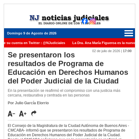
Domingo 9 de Agosto de 2026
ne su cuenta en Twitter : @NJudiciales
La Dra. Ana María Figueroa es la nueva Pr
02 de julio de 2026
|
17:00
Justicia de la Nación una medalla al Dr. Raul Zaffaroni en reconocimiento por su pas
Se presentaron los
resultados de Programa de
uel Carles para cubrir vacante en la Corte Suprema de Justicia de la Nación
La d
Educación en Derechos Humanos
icada ante el Juez Daniel Rafecas
del Poder Judicial de la Ciudad
En la presentación se reafirmó el compromiso con una justicia más
cercana, restaurativa y centrada en las personas
Por Julio García Elorrio
El Consejo de la Magistratura de la Ciudad Autónoma de Buenos Aires -
CMCABA- informó que se presentaron los resultados de Programa de
Educación en Derechos Humanos del Poder Judicial de la Ciudad.