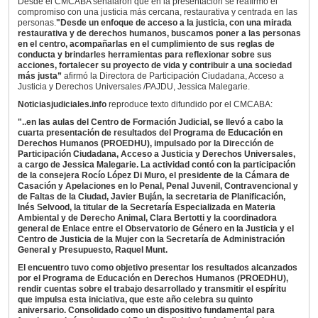
Desde el CMCABA señalaron que en la presentación se reafirmó el
compromiso con una justicia más cercana, restaurativa y centrada en las
personas.
"Desde un enfoque de acceso a la justicia, con una mirada
restaurativa y de derechos humanos, buscamos poner a las personas
en el centro, acompañarlas en el cumplimiento de sus reglas de
conducta y brindarles herramientas para reflexionar sobre sus
acciones, fortalecer su proyecto de vida y contribuir a una sociedad
más justa”
afirmó la Directora de Participación Ciudadana, Acceso a
Justicia y Derechos Universales /PAJDU, Jessica Malegarie.
Noticiasjudiciales.info
reproduce texto difundido por el CMCABA:
"..en las aulas del Centro de Formación Judicial, se llevó a cabo la
cuarta presentación de resultados del Programa de Educación en
Derechos Humanos (PROEDHU), impulsado por la Dirección de
Participación Ciudadana, Acceso a Justicia y Derechos Universales,
a cargo de Jessica Malegarie. La actividad contó con la participación
de la consejera Rocío López Di Muro, el presidente de la Cámara de
Casación y Apelaciones en lo Penal, Penal Juvenil, Contravencional y
de Faltas de la Ciudad, Javier Buján, la secretaria de Planificación,
Inés Selvood, la titular de la Secretaría Especializada en Materia
Ambiental y de Derecho Animal, Clara Bertotti y la coordinadora
general de Enlace entre el Observatorio de Género en la Justicia y el
Centro de Justicia de la Mujer con la Secretaría de Administración
General y Presupuesto, Raquel Munt.
El encuentro tuvo como objetivo presentar los resultados alcanzados
por el Programa de Educación en Derechos Humanos (PROEDHU),
rendir cuentas sobre el trabajo desarrollado y transmitir el espíritu
que impulsa esta iniciativa, que este año celebra su quinto
aniversario. Consolidado como un dispositivo fundamental para