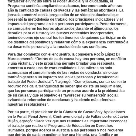
fortalecer el vínculo entre el Poder Judicial y la ciudadanía, el
Programa continúa ampliando su alcance, incrementando año tras
año la cantidad de causas derivadas y las temáticas abordadas. La
jornada comenzó con la proyección de un video institucional que
presentó la metodología de trabajo, los principales indicadores y el
impacto del programa en las personas participantes. Posteriormente,
se compartieron los logros alcanzados durante el último año, los
desafíos para el futuro y los nuevos contenidos incorporados,
teniendo como eje central los testimonios de quienes participaron de
los distintos dispositivos y relataron cómo la experiencia contribuyó a
su desarrollo personal y a la resolución de sus conflictos.
Para dar comienzo con el encuentro, la consejera Rocío López Di
Muro comentó: “Detrás de cada causa hay una persona, un conflicto
y una víctima, y este programa permite brindar una respuesta
concreta a cada una de esas realidades. Los talleres no solo
acompañan el cumplimiento de las reglas de conducta, sino que
también generan un impacto real en las personas y fortalecen el
trabajo del Poder Judicial”. Y agregó: “Como jueces, contar con este
recurso nos da la tranquilidad de saber que existe un seguimiento,
que las personas participan de un proceso acorde a la problemática
de su causa y que el objetivo es favorecer su reinserción social,
evitando la reiteración de conductas y haciendo más efectivas
nuestras resoluciones”.
Por su parte, el presidente de la Cámara de Casación y Apelaciones
en lo Penal, Penal Juvenil, Contravencional y de Faltas porteño, Javier
Buján, agregó: “Cada vez que nos reunimos es importante reconocer
el trabajo que realiza el Programa de Educación en Derechos
Humanos, porque acerca la Justicia a las personas y nos recuerda
que detrás de cada expediente hay una historia, una familia y un