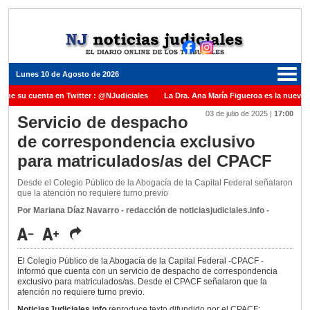
Lunes 10 de Agosto de 2026
ene su cuenta en Twitter : @NJudiciales
La Dra. Ana María Figueroa es la nueva P
03 de julio de 2025
|
17:00
 Justicia de la Nación una medalla al Dr. Raul Zaffaroni en reconocimiento por su pa
Servicio de despacho
de correspondencia exclusivo
anuel Carles para cubrir vacante en la Corte Suprema de Justicia de la Nación
La 
para matriculados/as del CPACF
dicada ante el Juez Daniel Rafecas
Desde el Colegio Público de la Abogacía de la Capital Federal señalaron
que la atención no requiere turno previo
Por Mariana Díaz Navarro - redacción de noticiasjudiciales.info -
El Colegio Público de la Abogacía de la Capital Federal -CPACF -
informó que cuenta con un servicio de despacho de correspondencia
exclusivo para matriculados/as. Desde el CPACF señalaron que la
atención no requiere turno previo.
NoticiasJudiciales.info
reproduce texto difundido por el CPACF: