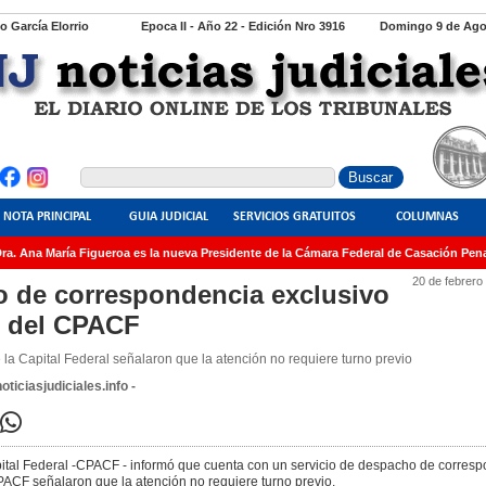
io García Elorrio
Epoca II - Año 22 - Edición Nro 3916
Domingo 9 de Ago
NOTA PRINCIPAL
GUIA JUDICIAL
SERVICIOS GRATUITOS
COLUMNAS
a. Ana María Figueroa es la nueva Presidente de la Cámara Federal de Casación Penal
20 de febrero
o de correspondencia exclusivo
s del CPACF
la Capital Federal señalaron que la atención no requiere turno previo
ticiasjudiciales.info -
pital Federal -CPACF - informó que cuenta con un servicio de despacho de corres
PACF señalaron que la atención no requiere turno previo.