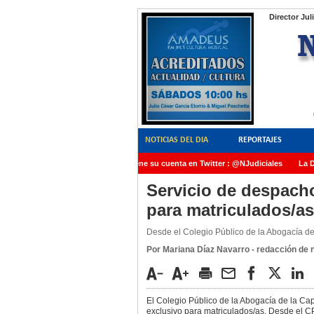
Director Jul
NOTICIAS DEL DIA
REPORTAJES
NoticiasJudiciales.INFO tiene su cuenta en Twitter : @NJudiciales
La Dr
AMIA quedó radicada ante el Juez Daniel Rafecas
Servicio de despach
para matriculados/a
Desde el Colegio Público de la Abogacía de 
Por Mariana Díaz Navarro - redacción de no
El Colegio Público de la Abogacía de la Ca
exclusivo para matriculados/as. Desde el C