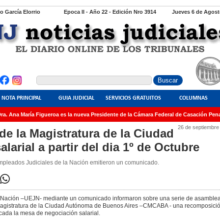
io García Elorrio
Epoca II - Año 22 - Edición Nro 3914
Jueves 6 de Agost
NOTA PRINCIPAL
GUIA JUDICIAL
SERVICIOS GRATUITOS
COLUMNAS
. Ana María Figueroa es la nueva Presidente de la Cámara Federal de Casación Penal
26 de septiembre
de la Magistratura de la Ciudad
arial a partir del dia 1º de Octubre
pleados Judiciales de la Nación emitieron un comunicado.
a Nación –UEJN- mediante un comunicado informaron sobre una serie de asamble
 Magistratura de la Ciudad Autónoma de Buenos Aires –CMCABA - una recomposición
ocada la mesa de negociación salarial.