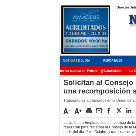
Director Jul
NOTICIAS DEL DIA
REPORTAJES
NoticiasJudiciales.INFO tiene su cuenta en Twitter : @NJudiciales
La Dra
AMIA quedó radicada ante el Juez Daniel Rafecas
Solicitan al Consejo 
una recomposición sal
Trabajadores agremiados en la Unión de Em
La Unión de Empleados de la Justicia de l
realizarán para reclamar al Consejo de la
partir del dia 1º de Octubre y que sea conv