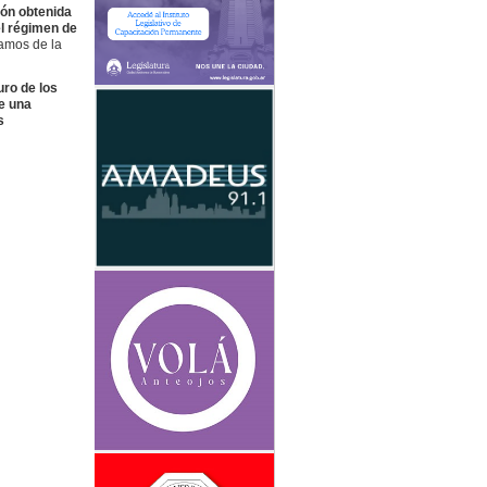
ión obtenida
el régimen de
lamos de la
uro de los
e una
s