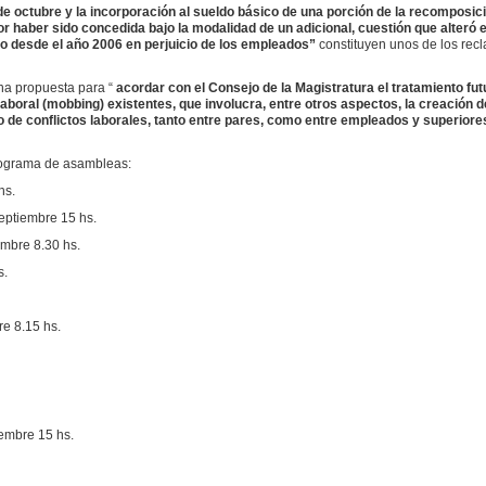
 de octubre y la incorporación al sueldo básico de una porción de la recomposic
r haber sido concedida bajo la modalidad de un adicional, cuestión que alteró 
o desde el año 2006 en perjuicio de los empleados”
constituyen unos de los rec
na propuesta para “
acordar con el Consejo de la Magistratura el tratamiento fut
aboral (mobbing) existentes, que involucra, entre otros aspectos, la creación d
o de conflictos laborales, tanto entre pares, como entre empleados y superiore
nograma de asambleas:
hs.
ptiembre 15 hs.
mbre 8.30 hs.
s.
e 8.15 hs.
embre 15 hs.