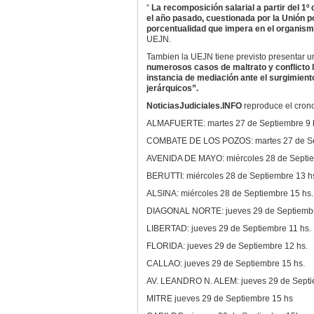
“
La recomposición salarial a partir del 1º
el año pasado, cuestionada por la Unión po
porcentualidad que impera en el organism
UEJN.
Tambien la UEJN tiene previsto presentar u
numerosos casos de maltrato y conflicto l
instancia de mediación ante el surgimient
jerárquicos”.
NoticiasJudiciales.INFO
reproduce el cro
ALMAFUERTE: martes 27 de Septiembre 9 
COMBATE DE LOS POZOS: martes 27 de Se
AVENIDA DE MAYO: miércoles 28 de Septie
BERUTTI: miércoles 28 de Septiembre 13 h
ALSINA: miércoles 28 de Septiembre 15 hs.
DIAGONAL NORTE: jueves 29 de Septiembr
LIBERTAD: jueves 29 de Septiembre 11 hs.
FLORIDA: jueves 29 de Septiembre 12 hs.
CALLAO: jueves 29 de Septiembre 15 hs.
AV. LEANDRO N. ALEM: jueves 29 de Septi
MITRE jueves 29 de Septiembre 15 hs