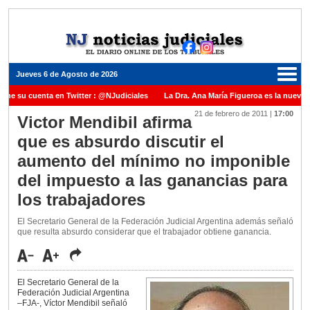
Jueves 6 de Agosto de 2026
ene su cuenta en Twitter : @NJudiciales
La Dra. Ana María Figueroa es la nueva P
21 de febrero de 2011
|
17:00
 Justicia de la Nación una medalla al Dr. Raul Zaffaroni en reconocimiento por su pa
Victor Mendibil afirma
que es absurdo discutir el
nuel Carles para cubrir vacante en la Corte Suprema de Justicia de la Nación
La 
aumento del mínimo no imponible
dicada ante el Juez Daniel Rafecas
del impuesto a las ganancias para
los trabajadores
El Secretario General de la Federación Judicial Argentina además señaló
que resulta absurdo considerar que el trabajador obtiene ganancia.
El Secretario General de la
Federación Judicial Argentina
–FJA-, Víctor Mendibil señaló