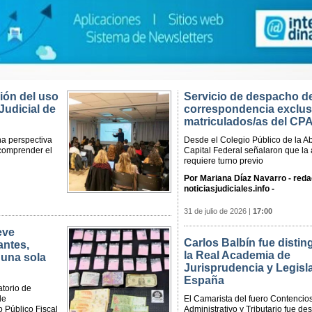
ción del uso
Servicio de despacho d
Judicial de
correspondencia exclus
matriculados/as del CP
na perspectiva
Desde el Colegio Público de la A
comprender el
Capital Federal señalaron que la 
requiere turno previo
Por Mariana Díaz Navarro - reda
noticiasjudiciales.info -
31 de julio de 2026
|
17:00
eve
Carlos Balbín fue distin
antes,
la Real Academia de
 una sola
Jurisprudencia y Legisl
España
torio de
de
El Camarista del fuero Contencio
o Público Fiscal
Administrativo y Tributario fue de