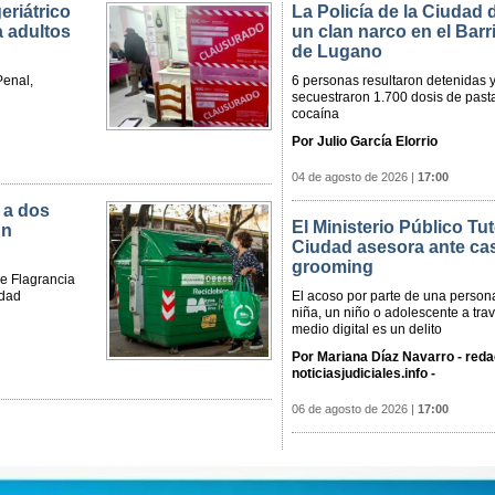
eriátrico
La Policía de la Ciudad
a adultos
un clan narco en el Bar
de Lugano
Penal,
6 personas resultaron detenidas y
secuestraron 1.700 dosis de past
cocaína
Por Julio García Elorrio
04 de agosto de 2026
|
17:00
 a dos
El Ministerio Público Tut
un
Ciudad asesora ante ca
grooming
de Flagrancia
udad
El acoso por parte de una person
niña, un niño o adolescente a tra
medio digital es un delito
Por Mariana Díaz Navarro - reda
noticiasjudiciales.info -
06 de agosto de 2026
|
17:00