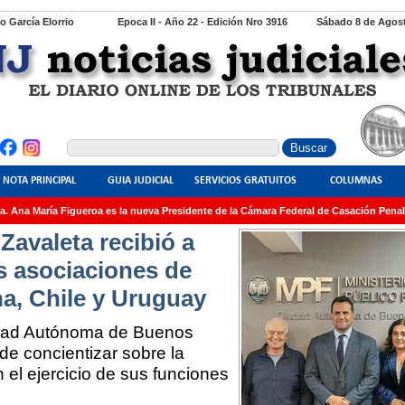
io García Elorrio
Epoca II - Año 22 - Edición Nro 3916
Sábado 8 de Agost
NOTA PRINCIPAL
GUIA JUDICIAL
SERVICIOS GRATUITOS
COLUMNAS
Ana María Figueroa es la nueva Presidente de la Cámara Federal de Casación Penal
Zavaleta recibió a
as asociaciones de
na, Chile y Uruguay
iudad Autónoma de Buenos
de concientizar sobre la
n el ejercicio de sus funciones