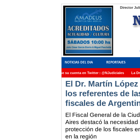
Director Jul
NOTICIAS DEL DIA
REPORTAJES
NoticiasJudiciales.INFO tiene su cuenta en Twitter : @NJudiciales
La Dra. 
El Dr. Martín López 
AMIA quedó radicada ante el Juez Daniel Rafecas
los referentes de l
fiscales de Argenti
El Fiscal General de la C
Aires destacó la necesidad 
protección de los fiscales e
en la región