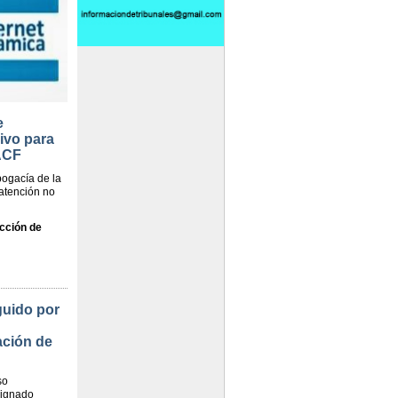
e
ivo para
ACF
bogacía de la
atención no
cción de
guido por
ación de
so
signado