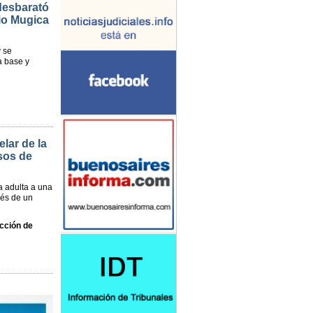
 desbarató
rio Mugica
 se
a base y
elar de la
sos de
a adulta a una
vés de un
cción de