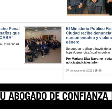
recho Penal
El Ministerio Público Fis
esafíos que
Ciudad recibe denuncia
a CABA”
narcomenudeo y violenc
género
la Universidad
Se pueden realizar a través de l
https://denuncias.fiscalias.gob.ar
Por Mariana Díaz Navarro - reda
noticiasjudiciales.info -
07 de agosto de 2026
|
15:00