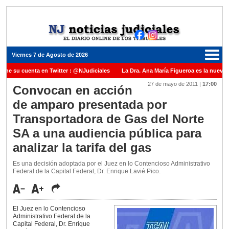
Viernes 7 de Agosto de 2026
ene su cuenta en Twitter : @NJudiciales
La Dra. Ana María Figueroa es la nueva P
27 de mayo de 2011
|
17:00
 Justicia de la Nación una medalla al Dr. Raul Zaffaroni en reconocimiento por su pa
Convocan en acción
de amparo presentada por
anuel Carles para cubrir vacante en la Corte Suprema de Justicia de la Nación
La 
Transportadora de Gas del Norte
dicada ante el Juez Daniel Rafecas
SA a una audiencia pública para
analizar la tarifa del gas
Es una decisión adoptada por el Juez en lo Contencioso Administrativo
Federal de la Capital Federal, Dr. Enrique Lavié Pico.
El Juez en lo Contencioso
Administrativo Federal de la
Capital Federal, Dr. Enrique