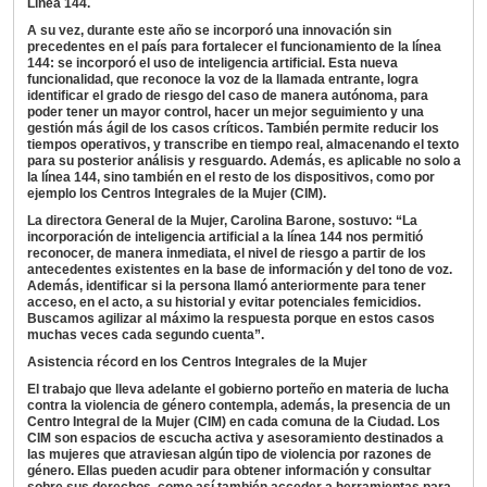
Línea 144.
A su vez, durante este año se incorporó una innovación sin
precedentes en el país para fortalecer el funcionamiento de la línea
144: se incorporó el uso de inteligencia artificial. Esta nueva
funcionalidad, que reconoce la voz de la llamada entrante, logra
identificar el grado de riesgo del caso de manera autónoma, para
poder tener un mayor control, hacer un mejor seguimiento y una
gestión más ágil de los casos críticos. También permite reducir los
tiempos operativos, y transcribe en tiempo real, almacenando el texto
para su posterior análisis y resguardo. Además, es aplicable no solo a
la línea 144, sino también en el resto de los dispositivos, como por
ejemplo los Centros Integrales de la Mujer (CIM).
La directora General de la Mujer, Carolina Barone, sostuvo: “La
incorporación de inteligencia artificial a la línea 144 nos permitió
reconocer, de manera inmediata, el nivel de riesgo a partir de los
antecedentes existentes en la base de información y del tono de voz.
Además, identificar si la persona llamó anteriormente para tener
acceso, en el acto, a su historial y evitar potenciales femicidios.
Buscamos agilizar al máximo la respuesta porque en estos casos
muchas veces cada segundo cuenta”.
Asistencia récord en los Centros Integrales de la Mujer
El trabajo que lleva adelante el gobierno porteño en materia de lucha
contra la violencia de género contempla, además, la presencia de un
Centro Integral de la Mujer (CIM) en cada comuna de la Ciudad. Los
CIM son espacios de escucha activa y asesoramiento destinados a
las mujeres que atraviesan algún tipo de violencia por razones de
género. Ellas pueden acudir para obtener información y consultar