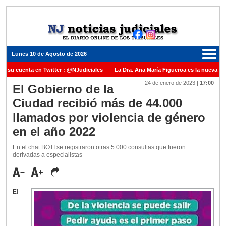
Lunes 10 de Agosto de 2026
e su cuenta en Twitter : @NJudiciales
La Dra. Ana María Figueroa es la nueva Pre
24 de enero de 2023
|
17:00
usticia de la Nación una medalla al Dr. Raul Zaffaroni en reconocimiento por su paso 
El Gobierno de la
Ciudad recibió más de 44.000
el Carles para cubrir vacante en la Corte Suprema de Justicia de la Nación
La den
llamados por violencia de género
ada ante el Juez Daniel Rafecas
en el año 2022
En el chat BOTI se registraron otras 5.000 consultas que fueron
derivadas a especialistas
El