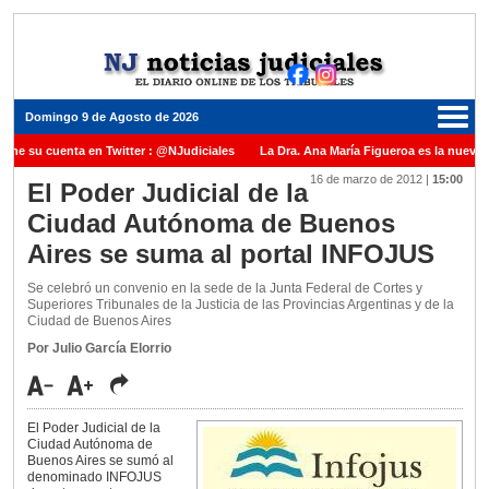
Domingo 9 de Agosto de 2026
ene su cuenta en Twitter : @NJudiciales
La Dra. Ana María Figueroa es la nueva P
16 de marzo de 2012
|
15:00
 Justicia de la Nación una medalla al Dr. Raul Zaffaroni en reconocimiento por su pa
El Poder Judicial de la
Ciudad Autónoma de Buenos
anuel Carles para cubrir vacante en la Corte Suprema de Justicia de la Nación
La 
Aires se suma al portal INFOJUS
dicada ante el Juez Daniel Rafecas
Se celebró un convenio en la sede de la Junta Federal de Cortes y
Superiores Tribunales de la Justicia de las Provincias Argentinas y de la
Ciudad de Buenos Aires
Por Julio García Elorrio
El Poder Judicial de la
Ciudad Autónoma de
Buenos Aires se sumó al
denominado INFOJUS