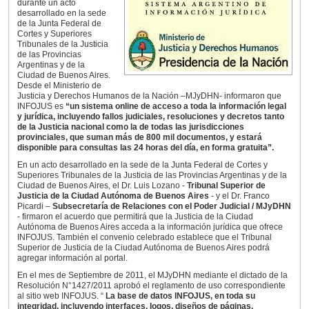
durante un acto
desarrollado en la sede
de la Junta Federal de
Cortes y Superiores
Tribunales de la Justicia
de las Provincias
Argentinas y de la
Ciudad de Buenos Aires.
Desde el Ministerio de
Justicia y Derechos Humanos de la Nación –MJyDHN- informaron que
INFOJUS es
“un sistema online de acceso a toda la información legal
y jurídica, incluyendo fallos judiciales, resoluciones y decretos tanto
de la Justicia nacional como la de todas las jurisdicciones
provinciales, que suman más de 800 mil documentos, y estará
disponible para consultas las 24 horas del día, en forma gratuita”.
En un acto desarrollado en la sede de la Junta Federal de Cortes y
Superiores Tribunales de la Justicia de las Provincias Argentinas y de la
Ciudad de Buenos Aires, el Dr. Luis Lozano -
Tribunal Superior de
Justicia de la Ciudad Autónoma de Buenos Aires
- y el Dr. Franco
Picardi –
Subsecretaría de Relaciones con el Poder Judicial / MJyDHN
- firmaron el acuerdo que permitirá que la Justicia de la Ciudad
Autónoma de Buenos Aires acceda a la información jurídica que ofrece
INFOJUS. También el convenio celebrado establece que el Tribunal
Superior de Justicia de la Ciudad Autónoma de Buenos Aires podrá
agregar información al portal.
En el mes de Septiembre de 2011, el MJyDHN mediante el dictado de la
Resolución N°1427/2011 aprobó el reglamento de uso correspondiente
al sitio web INFOJUS. “
La base de datos INFOJUS, en toda su
integridad, incluyendo interfaces, logos, diseños de páginas,