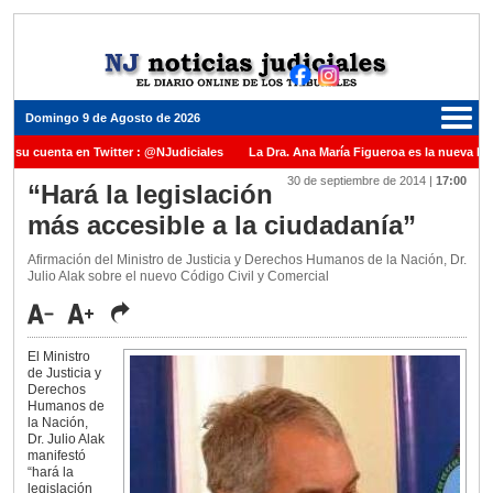
Domingo 9 de Agosto de 2026
e su cuenta en Twitter : @NJudiciales
La Dra. Ana María Figueroa es la nueva Pre
30 de septiembre de 2014
|
17:00
usticia de la Nación una medalla al Dr. Raul Zaffaroni en reconocimiento por su paso 
“Hará la legislación
más accesible a la ciudadanía”
el Carles para cubrir vacante en la Corte Suprema de Justicia de la Nación
La den
ada ante el Juez Daniel Rafecas
Afirmación del Ministro de Justicia y Derechos Humanos de la Nación, Dr.
Julio Alak sobre el nuevo Código Civil y Comercial
El Ministro
de Justicia y
Derechos
Humanos de
la Nación,
Dr. Julio Alak
manifestó
“hará la
legislación