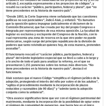
establece los causales de caducidad de los proyectos de ley y, en su
artículo 2, exceptúa expresamente a los proyectos de códigos”, y
resaltó su carácter “público, participativo, federal y plural”, que “no
tiene precedentes en la historia de nuestro país”.
“Desde 1893, la Corte Suprema viene señalando que las cuestiones
políticas no son justiciables”, índicó Alak, y enfatizó: “Es llamativo
que la oposición quiera impugnar judicialmente el dictamen de la
Comisión Bicameral, que fue creada por ley del propio Congreso e
integrada por representantes de esa misma oposición. La facultad de
legislar es exclusiva y excluyente del Congreso de la Nación, con lo
cual representa una zona de reserva en la que otro poder no puede
inmiscuirse, según surge del principio republicano de la división de
poderes que tanto reivindican quienes hoy, de esta manera, pretenden
avasallar”.
El funcionario rescató el “carácter público, participativo, federal y
plural” del trámite legislativo especial que se llevó a cabo a lo largo y
a lo ancho de todo el país para analizar la reforma, en el que se
presentaron 1.151 ponencias sobre los temas más diversos. “No
tiene precedentes en la historia de nuestro país”, destacó el
funcionario.
Alak sostuvo que el nuevo Código “simplifica el régimen jurídico de la
adopción, protegiendo el interés del niño por sobre el de los adultos”,
“agiliza el procedimiento mediante la incorporación de plazos
reducidos y razonables (de 90 días)” y “admite tanto la adopción
conjunta como la unilateral”.
“Otra avance significativo tiene que ver con el régimen patrimonial del
matrimonio, mediante la incorporación de la posibilidad de optar entre
el régimen de comunidad de ganancias, que hasta hoy es el único