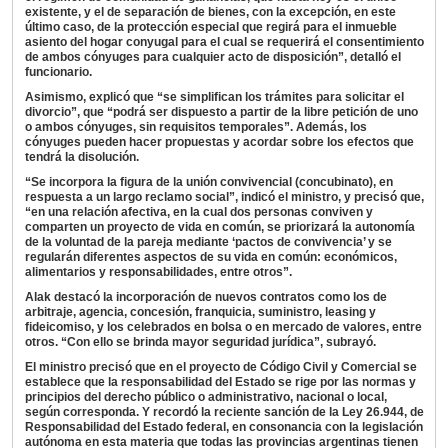
existente, y el de separación de bienes, con la excepción, en este
último caso, de la protección especial que regirá para el inmueble
asiento del hogar conyugal para el cual se requerirá el consentimiento
de ambos cónyuges para cualquier acto de disposición”, detalló el
funcionario.
Asimismo, explicó que “se simplifican los trámites para solicitar el
divorcio”, que “podrá ser dispuesto a partir de la libre petición de uno
o ambos cónyuges, sin requisitos temporales”. Además, los
cónyuges pueden hacer propuestas y acordar sobre los efectos que
tendrá la disolución.
“Se incorpora la figura de la unión convivencial (concubinato), en
respuesta a un largo reclamo social”, indicó el ministro, y precisó que,
“en una relación afectiva, en la cual dos personas conviven y
comparten un proyecto de vida en común, se priorizará la autonomía
de la voluntad de la pareja mediante ‘pactos de convivencia’ y se
regularán diferentes aspectos de su vida en común: económicos,
alimentarios y responsabilidades, entre otros”.
Alak destacó la incorporación de nuevos contratos como los de
arbitraje, agencia, concesión, franquicia, suministro, leasing y
fideicomiso, y los celebrados en bolsa o en mercado de valores, entre
otros. “Con ello se brinda mayor seguridad jurídica”, subrayó.
El ministro precisó que en el proyecto de Código Civil y Comercial se
establece que la responsabilidad del Estado se rige por las normas y
principios del derecho público o administrativo, nacional o local,
según corresponda. Y recordó la reciente sanción de la Ley 26.944, de
Responsabilidad del Estado federal, en consonancia con la legislación
autónoma en esta materia que todas las provincias argentinas tienen