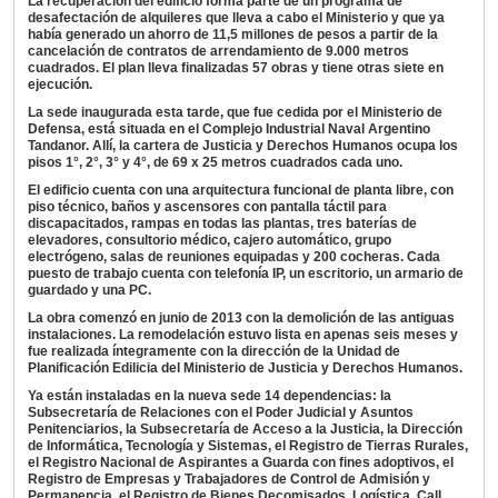
La recuperación del edificio forma parte de un programa de
desafectación de alquileres que lleva a cabo el Ministerio y que ya
había generado un ahorro de 11,5 millones de pesos a partir de la
cancelación de contratos de arrendamiento de 9.000 metros
cuadrados. El plan lleva finalizadas 57 obras y tiene otras siete en
ejecución.
La sede inaugurada esta tarde, que fue cedida por el Ministerio de
Defensa, está situada en el Complejo Industrial Naval Argentino
Tandanor. Allí, la cartera de Justicia y Derechos Humanos ocupa los
pisos 1°, 2°, 3° y 4°, de 69 x 25 metros cuadrados cada uno.
El edificio cuenta con una arquitectura funcional de planta libre, con
piso técnico, baños y ascensores con pantalla táctil para
discapacitados, rampas en todas las plantas, tres baterías de
elevadores, consultorio médico, cajero automático, grupo
electrógeno, salas de reuniones equipadas y 200 cocheras. Cada
puesto de trabajo cuenta con telefonía IP, un escritorio, un armario de
guardado y una PC.
La obra comenzó en junio de 2013 con la demolición de las antiguas
instalaciones. La remodelación estuvo lista en apenas seis meses y
fue realizada íntegramente con la dirección de la Unidad de
Planificación Edilicia del Ministerio de Justicia y Derechos Humanos.
Ya están instaladas en la nueva sede 14 dependencias: la
Subsecretaría de Relaciones con el Poder Judicial y Asuntos
Penitenciarios, la Subsecretaría de Acceso a la Justicia, la Dirección
de Informática, Tecnología y Sistemas, el Registro de Tierras Rurales,
el Registro Nacional de Aspirantes a Guarda con fines adoptivos, el
Registro de Empresas y Trabajadores de Control de Admisión y
Permanencia, el Registro de Bienes Decomisados, Logística, Call