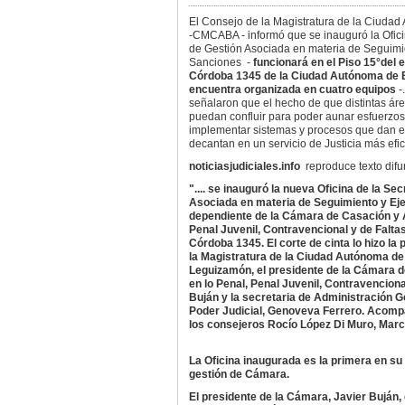
El Consejo de la Magistratura de la Ciuda
-CMCABA - informó que se inauguró la Oficin
de Gestión Asociada en materia de Seguimi
Sanciones -
funcionará en el Piso 15°del e
Córdoba 1345 de la Ciudad Autónoma de 
encuentra organizada en cuatro equipos
-
señalaron que el hecho de que distintas á
puedan confluir para poder aunar esfuerzos, 
implementar sistemas y procesos que dan efi
decantan en un servicio de Justicia más efic
noticiasjudiciales.info
reproduce texto dif
".... se inauguró la nueva Oficina de la Sec
Asociada en materia de Seguimiento y Ej
dependiente de la Cámara de Casación y A
Penal Juvenil, Contravencional y de Faltas,
Córdoba 1345. El corte de cinta lo hizo la
la Magistratura de la Ciudad Autónoma de
Leguizamón, el presidente de la Cámara 
en lo Penal, Penal Juvenil, Contravenciona
Buján y la secretaria de Administración G
Poder Judicial, Genoveva Ferrero. Acomp
los consejeros Rocío López Di Muro, Marce
La Oficina inaugurada es la primera en su 
gestión de Cámara.
El presidente de la Cámara, Javier Buján