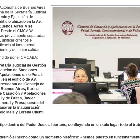
d Autónoma de Buenos Aires
a de la Secretaría Judicial
ento y Ejecución de
dificio ubicado en la Av.
Buenos Aires y se
. Desde el CMCABA
reas previamente separadas
unificar criterios e
cacia al fuero penal,
iente y de mejor calidad.
undido por el CMCABA:
retaría Judicial de Gestión
ecución de Sanciones
pelaciones en lo Penal,
 en el edificio de Av.
 presidenta del Consejo de
 Buenos Aires, Karina
de Casación y Apelaciones
l y de Faltas, Javier
eneral y Presupuesto del
añaron la inauguración
lo Meis y Lorena Clienti.
tipo dentro del Poder Judicial porteño, confluyendo en un solo lugar todo el trab
, definió el hecho como un momento histórico: «hemos puesto en funcionamient