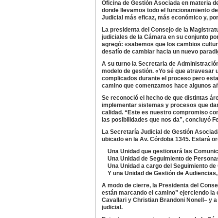
Oficina de Gestión Asociada en materia d
donde llevamos todo el funcionamiento del
Judicial más eficaz, más económico y, por 
La presidenta del Consejo de la Magistratu
judiciales de la Cámara en su conjunto por
agregó: «sabemos que los cambios cultural
desafío de cambiar hacia un nuevo parad
A su turno la Secretaria de Administració
modelo de gestión. «Yo sé que atravesar 
complicados durante el proceso pero esta p
camino que comenzamos hace algunos años
Se reconoció el hecho de que distintas ár
implementar sistemas y procesos que dan e
calidad. “Este es nuestro compromiso con 
las posibilidades que nos da”, concluyó F
La Secretaría Judicial de Gestión Asociad
ubicado en la Av. Córdoba 1345. Estará o
Una Unidad que gestionará las Comunicac
Una Unidad de Seguimiento de Personas P
Una Unidad a cargo del Seguimiento de C
Y una Unidad de Gestión de Audiencias, 
A modo de cierre, la Presidenta del Conse
están marcando el camino” ejerciendo la 
Cavallari y Christian Brandoni Nonell– y 
judicial.