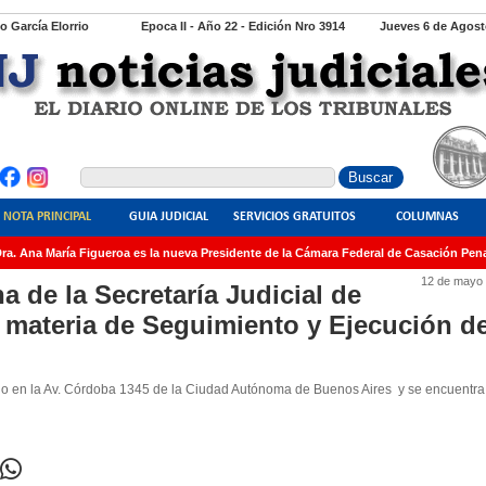
io García Elorrio
Epoca II - Año 22 - Edición Nro 3914
Jueves 6 de Agost
NOTA PRINCIPAL
GUIA JUDICIAL
SERVICIOS GRATUITOS
COLUMNAS
. Ana María Figueroa es la nueva Presidente de la Cámara Federal de Casación Penal
12 de mayo 
a de la Secretaría Judicial de
 materia de Seguimiento y Ejecución d
ado en la Av. Córdoba 1345 de la Ciudad Autónoma de Buenos Aires y se encuentr