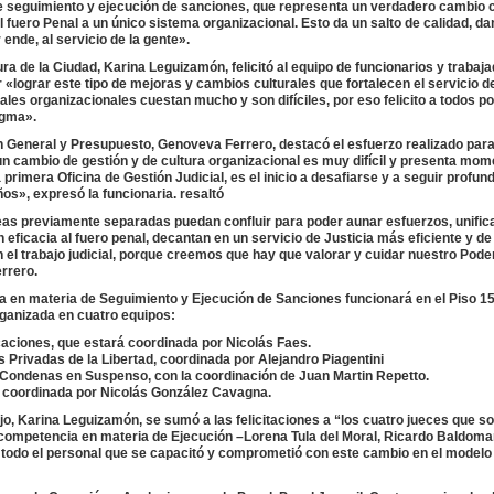
e seguimiento y ejecución de sanciones, que representa un verdadero cambio cu
 fuero Penal a un único sistema organizacional. Esto da un salto de calidad, d
ende, al servicio de la gente».
ra de la Ciudad, Karina Leguizamón, felicitó al equipo de funcionarios y trabaj
 «lograr este tipo de mejoras y cambios culturales que fortalecen el servicio de
es organizacionales cuestan mucho y son difíciles, por eso felicito a todos po
igma».
n General y Presupuesto, Genoveva Ferrero, destacó el esfuerzo realizado para
un cambio de gestión y de cultura organizacional es muy difícil y presenta mo
rimera Oficina de Gestión Judicial, es el inicio a desafiarse y a seguir profun
», expresó la funcionaria. resaltó
eas previamente separadas puedan confluir para poder aunar esfuerzos, unificar
ficacia al fuero penal, decantan en un servicio de Justicia más eficiente y de
el trabajo judicial, porque creemos que hay que valorar y cuidar nuestro Poder
errero.
a en materia de Seguimiento y Ejecución de Sanciones funcionará en el Piso 15 
rganizada en cuatro equipos:
iones, que estará coordinada por Nicolás Faes.
rivadas de la Libertad, coordinada por Alejandro Piagentini
ondenas en Suspenso, con la coordinación de Juan Martin Repetto.
coordinada por Nicolás González Cavagna.
jo, Karina Leguizamón, se sumó a las felicitaciones a “los cuatro jueces que so
competencia en materia de Ejecución –Lorena Tula del Moral, Ricardo Baldoma
a todo el personal que se capacitó y comprometió con este cambio en el modelo