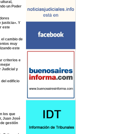
ltural,
ando un Poder
adores
 justicia». Y
r este
 el cambio de
mentos muy
dizando este
 criterios e
 mejor
 Judicial y
del edificio
n los que
r, Juan José
 de gestión