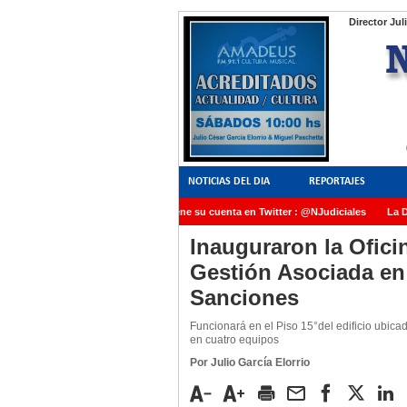
Director Jul
NOTICIAS DEL DIA
REPORTAJES
NoticiasJudiciales.INFO tiene su cuenta en Twitter : @NJudiciales
La Dra
AMIA quedó radicada ante el Juez Daniel Rafecas
Inauguraron la Oficin
Gestión Asociada en
Sanciones
Funcionará en el Piso 15°del edificio ubic
en cuatro equipos
Por Julio García Elorrio