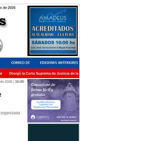
o de 2026
CORREO DE
EDICIONES ANTERIORES
Otorgó la Corte Suprema de Justicia de la Nación una medalla al Dr. Raul Zaffaron
LECTORES
de 2026
|
15:00
e
a organizada