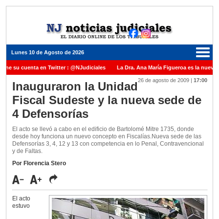
Lunes 10 de Agosto de 2026
iene su cuenta en Twitter : @NJudiciales
La Dra. Ana María Figueroa es la nueva 
26 de agosto de 2009
|
17:00
e Justicia de la Nación una medalla al Dr. Raul Zaffaroni en reconocimiento por su pa
Inauguraron la Unidad
Fiscal Sudeste y la nueva sede de
anuel Carles para cubrir vacante en la Corte Suprema de Justicia de la Nación
La
4 Defensorías
dicada ante el Juez Daniel Rafecas
El acto se llevó a cabo en el edificio de Bartolomé Mitre 1735, donde
desde hoy funciona un nuevo concepto en Fiscalías.Nueva sede de las
Defensorías 3, 4, 12 y 13 con competencia en lo Penal, Contravencional
y de Faltas.
Por Florencia Stero
El acto
estuvo